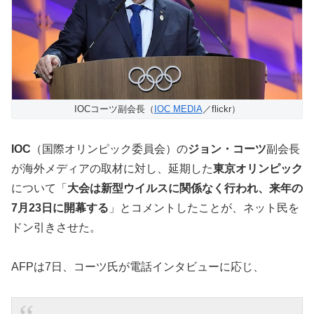
IOCコーツ副会長（
IOC MEDIA
／flickr）
IOC
（国際オリンピック委員会）の
ジョン・コーツ
副会長
が海外メディアの取材に対し、延期した
東京オリンピック
について「
大会は新型ウイルスに関係なく行われ、来年の
7月23日に開幕する
」とコメントしたことが、ネット民を
ドン引きさせた。
AFPは7日、コーツ氏が電話インタビューに応じ、