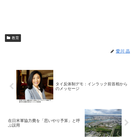
教育
愛川 晶
タイ反体制デモ：インラック前首相から
のメッセージ
在日米軍協力費を「思いやり予算」と呼
ぶ誤用