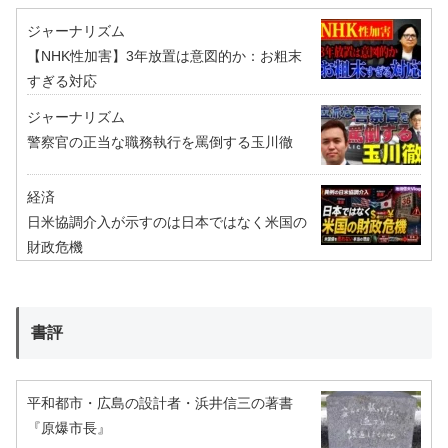
ジャーナリズム
【NHK性加害】3年放置は意図的か：お粗末
すぎる対応
ジャーナリズム
警察官の正当な職務執行を罵倒する玉川徹
経済
日米協調介入が示すのは日本ではなく米国の
財政危機
書評
平和都市・広島の設計者・浜井信三の著書
『原爆市長』