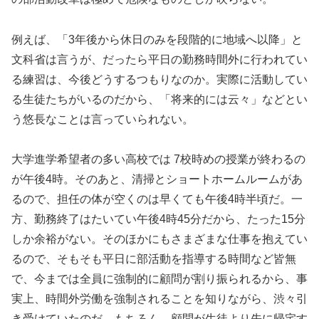
例えば、「3年後から休日のみを段階的に地域へ以降」と
文科省は言うが、だったら平日の勤務時間外に行われてい
る練習は、今後どうするつもりなのか。実際に活動してい
る生徒たちがいるのだから、「将来的には云々」などとい
う悠長なことは言っていられない。
大学進学希望者の多い高校では 7校時めの授業が終わるの
が午後4時。そのあと、清掃とショートホームルームがあ
るので、担任の体が空くのは早くても午後4時半頃だ。一
方、勤務終了はたいてい午後4時45分だから、たった15分
しか余裕がない。そのほかにもさまざまな仕事を抱えてい
るので、そもそも平日に部活動を指導する時間など皆無
で、今までは全員に強制的に顧問が割り振られるから、事
実上、時間外労働を強制されることを知りながら、渋々引
き受けていたのだ。もちろん、顧問が生徒より先に帰宅す