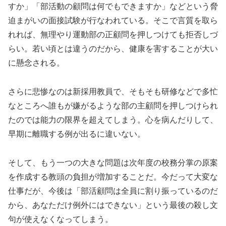
すか」「部活動の顧問は何でもできますか」などという脅
迫まがいの面接試験が行なわれている。そこで言質を取ら
れれば、無理やり運動部の正顧問を押しつけても拒否しづ
らい。若い頃とは違うのだから、健康を害することが大い
に懸念される。
さらに悲惨なのは新採用教員で、そもそも研修などで多忙
なところへ誰もが嫌がるような部の主顧問を押しつけられ
たのでは能力の限界を超えてしまう。心を病んだりして、
早期に離職する例が出るに違いない。
そして、もう一つの大きな問題は次年度の校務分掌の原案
を作成する教頭の負担が増加することだ。今だって大変な
仕事だが、今後は「部活顧問は全員に割り振っているのだ
から、あなただけ例外にはできない」という最後の殺し文
句が使えなくなってしまう。