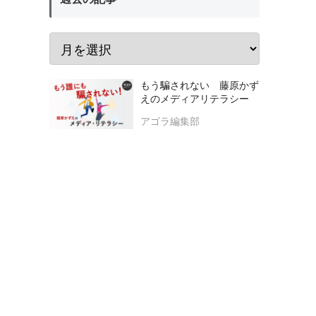
もう騙されない 藤原かず
えのメディアリテラシー
アゴラ編集部