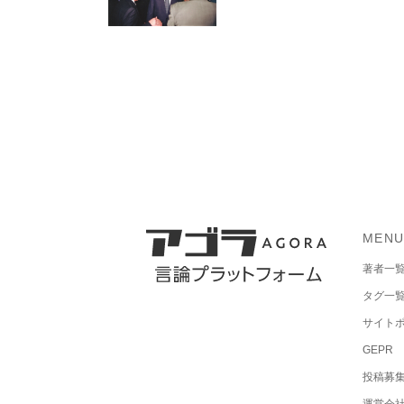
MEN
著者一
タグ一
サイト
GEPR
投稿募