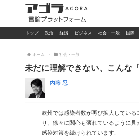
トップ
政治
経済
ビジネス
社会・一般
国際
ホーム
社会・一般
未だに理解できない、こんな
内藤 忍
欧州では感染者数が再び拡大している
り、徐々に関心も薄れているように見
感染対策を続けられています。