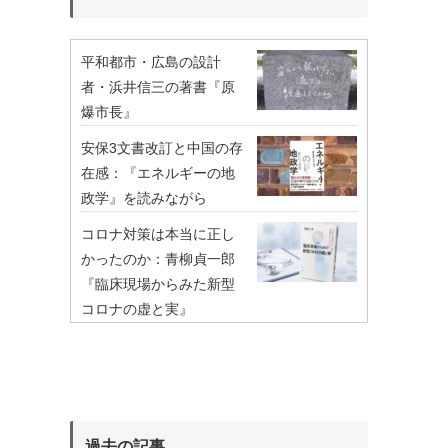
平和都市・広島の設計
者・浜井信三の著書『原
爆市長』
安保3文書改訂と中国の存
在感：『エネルギーの地
政学』を読みながら
コロナ対策は本当に正し
かったのか：青柳貞一郎
『臨床現場からみた新型
コロナの虚と実』
過去の記事