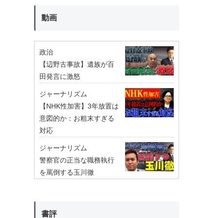
動画
政治
【辺野古事故】遺族が百
田発言に激怒
ジャーナリズム
【NHK性加害】3年放置は
意図的か：お粗末すぎる
対応
ジャーナリズム
警察官の正当な職務執行
を罵倒する玉川徹
書評