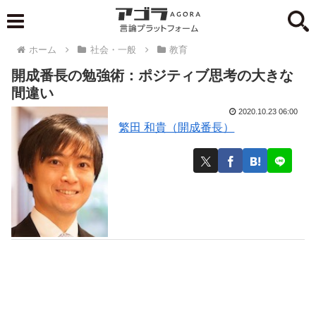
ホーム
社会・一般
教育
開成番長の勉強術：ポジティブ思考の大きな
間違い
2020.10.23 06:00
繁田 和貴（開成番長）