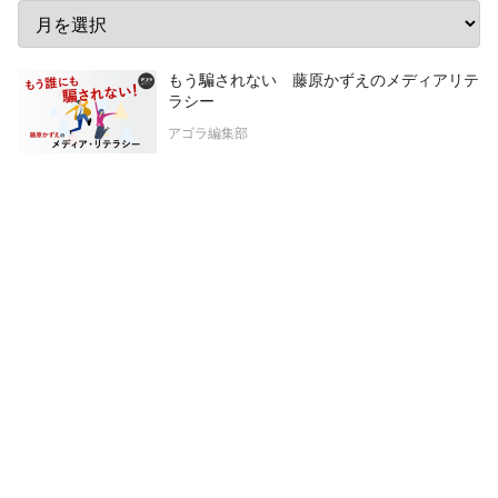
もう騙されない 藤原かずえのメディアリテ
ラシー
アゴラ編集部