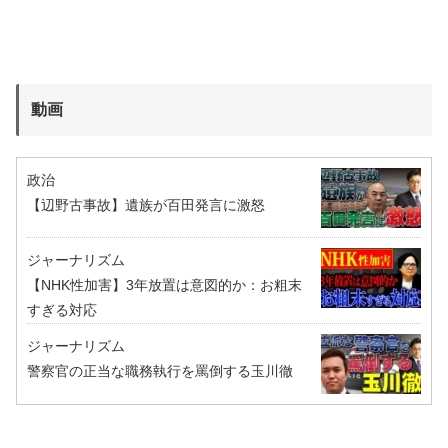
動画
政治
【辺野古事故】遺族が百田発言に激怒
ジャーナリズム
【NHK性加害】3年放置は意図的か：お粗末
すぎる対応
ジャーナリズム
警察官の正当な職務執行を罵倒する玉川徹