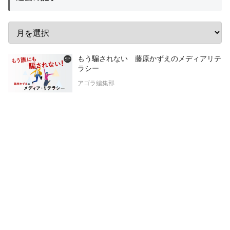
もう騙されない 藤原かずえのメディアリテ
ラシー
アゴラ編集部