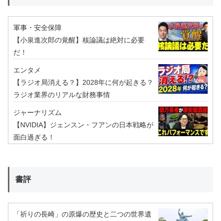
軍事・安全保障
【小泉進次郎の覚醒】核論議は絶対に必要
だ！
エンタメ
【ラジオ局消える？】2028年に何が起きる？
ラジオ業界のリアルな財務事情
ジャーナリズム
【NVIDIA】ジェンスン・フアンの日本戦略が
面白過ぎる！
書評
「祈りの長崎」の原爆の歴史と二つの世界遺