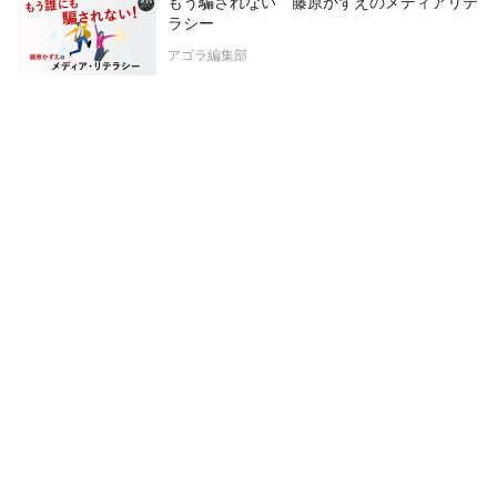
もう騙されない 藤原かずえのメディアリテ
ラシー
アゴラ編集部