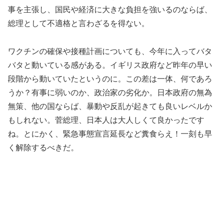
事を主張し、
国民や経済に大きな負担を強いるのならば、
総理として不適格と言
わざるを得ない。
ワクチンの確保や接種計画についても、今年に入ってバタ
バタと動
いている感がある。イギリス政府など昨年の早い
段階から動いてい
たというのに。この差は一体、何であろ
うか？有事に弱いのか、
政治家の劣化か。日本政府の無為
無策、他の国ならば、暴動や反乱
が起きても良いレベルか
もしれない。菅総理、日本人は大人しくて
良かったです
ね。とにかく、緊急事態宣言延長など糞食らえ！
一刻も早
く解除するべきだ。