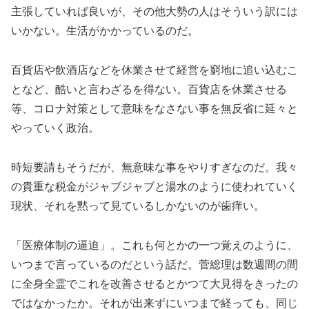
主張していれば良いが、その
他大勢の人はそういう訳には
いかない。生活がかかっているのだ。
百貨店や飲酒店などを休業させて経営を窮地に追い込むこ
となど、
酷いと言わざるを得ない。百貨店を休業させる
等、コロナ対策とし
て意味をなさない事を無反省に延々と
やっていく政治。
時短要請もそうだが、無意味な事をやりすぎなのだ。我々
の貴重な
税金がジャブジャブと湯水のように使われていく
現状、
それを黙って見ているしかないのが歯痒い。
「医療体制の逼迫」。これも何とかの一つ覚えのように、
いつまで
言っているのだという話だ。菅総理は数週間の間
に全身全霊でこれ
を改善させるとかつて大見得をきったの
ではなかったか。
それが出来ずにいつまで経っても、同じ