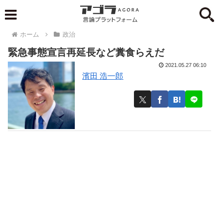
ホーム
政治
緊急事態宣言再延長など糞食らえだ
2021.05.27 06:10
濱田 浩一郎