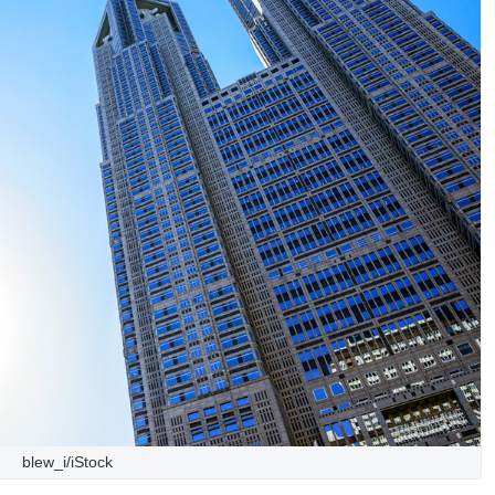
blew_i/iStock