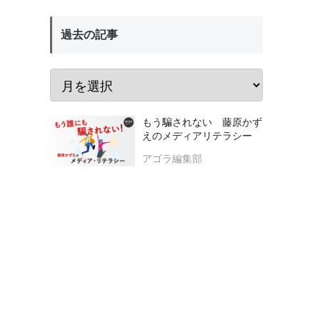
過去の記事
もう騙されない 藤原かず
えのメディアリテラシー
アゴラ編集部