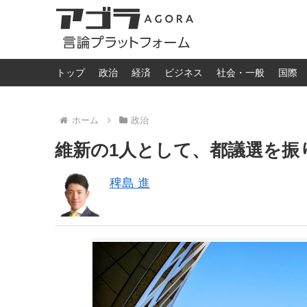
トップ
政治
経済
ビジネス
社会・一般
国際
ホーム
政治
維新の1人として、都議選を振
稗島 進