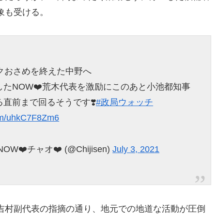
象も受ける。
クおさめを終えた中野へ
たNOW❤️荒木代表を激励にこのあと小池都知事
直前まで回るそうです❣️
#政局ウォッチ
com/uhkC7F8Zm6
️チャオ❤️ (@Chijisen)
July 3, 2021
吉村副代表の指摘の通り、地元での地道な活動が圧倒