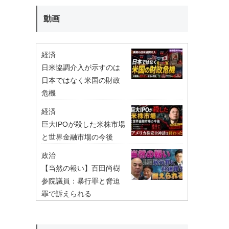
動画
経済
日米協調介入が示すのは
日本ではなく米国の財政
危機
経済
巨大IPOが殺した米株市場
と世界金融市場の今後
政治
【当然の報い】百田尚樹
参院議員：暴行罪と脅迫
罪で訴えられる