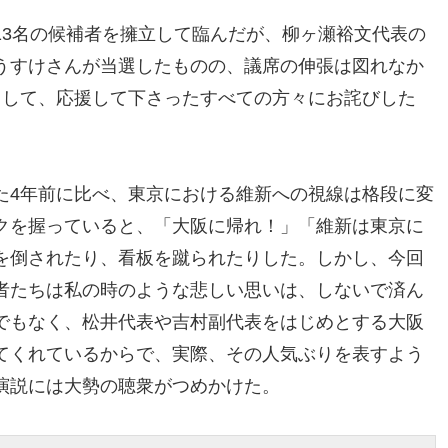
13名の候補者を擁立して臨んだが、柳ヶ瀬裕文代表の
うすけさんが当選したものの、議席の伸張は図れなか
として、応援して下さったすべての方々にお詫びした
た4年前に比べ、東京における維新への視線は格段に変
クを握っていると、「大阪に帰れ！」「維新は東京に
を倒されたり、看板を蹴られたりした。しかし、今回
者たちは私の時のような悲しい思いは、しないで済ん
でもなく、松井代表や吉村副代表をはじめとする大阪
てくれているからで、実際、その人気ぶりを表すよう
演説には大勢の聴衆がつめかけた。