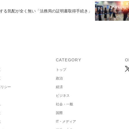
化する気配が全く無い「法務局の証明書取得手続き」
U
CATEGORY
O
覧
トップ
覧
政治
ポリシー
経済
ビジネス
集
社会・一般
社
国際
載
IT・メディア