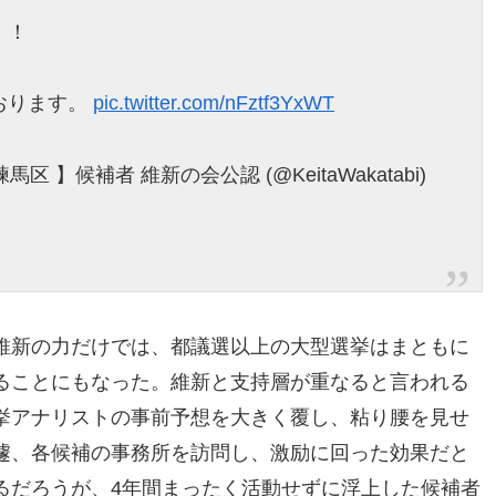
！！
おります。
pic.twitter.com/nFztf3YxWT
 】候補者 維新の会公認 (@KeitaWakatabi)
維新の力だけでは、都議選以上の大型選挙はまともに
ることにもなった。維新と支持層が重なると言われる
挙アナリストの事前予想を大きく覆し、粘り腰を見せ
遽、各候補の事務所を訪問し、激励に回った効果だと
るだろうが、4年間まったく活動せずに浮上した候補者