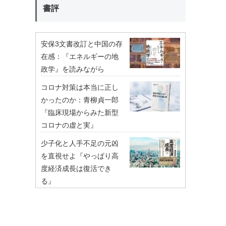
書評
安保3文書改訂と中国の存
在感：『エネルギーの地
政学』を読みながら
コロナ対策は本当に正し
かったのか：青柳貞一郎
『臨床現場からみた新型
コロナの虚と実』
少子化と人手不足の元凶
を直視せよ『やっぱり高
度経済成長は復活でき
る』