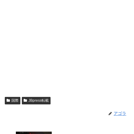
国際
JBpress転載
アゴラ