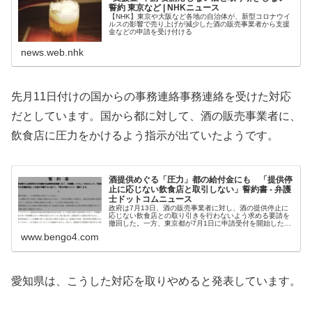
誓約 東京など | NHKニュース
【NHK】東京や大阪など各地の自治体が、新型コロナウイ
ルスの影響で売り上げが減少した酒の販売事業者から支援
金などの申請を受け付ける
news.web.nhk
先月11日付けの国からの事務連絡事務連絡を受けた対応
だとしています。国から都に対して、酒の販売事業者に、
飲食店に圧力をかけるよう指示が出ていたようです。
酒提供めぐる「圧力」都の給付金にも 「提供停
止に応じない飲食店と取引しない」誓約書 - 弁護
士ドットコムニュース
政府は7月13日、酒の販売事業者に対し、酒の提供停止に
応じない飲食店との取り引きを行わないよう求める要請を
撤回した。一方、東京都が7月1日に申請受付を開始した、
酒の販売事業者を対象とした給付金では、申...
www.bengo4.com
愛知県は、こうした対応を取りやめると発表しています。