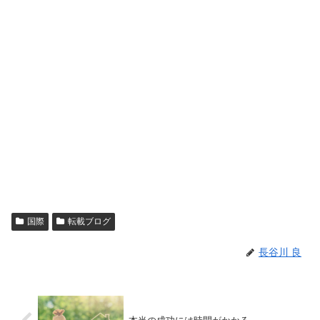
国際
転載ブログ
長谷川 良