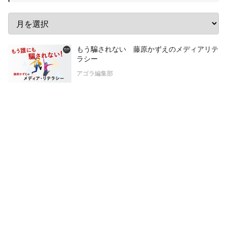
もう騙されない 藤原かずえのメディアリテ
ラシー
アゴラ編集部