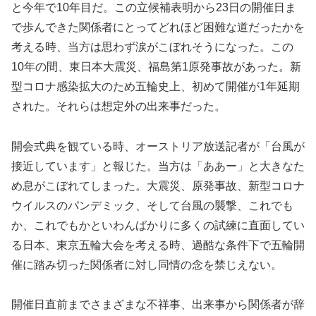
と今年で10年目だ。この立候補表明から23日の開催日ま
で歩んできた関係者にとってどれほど困難な道だったかを
考える時、当方は思わず涙がこぼれそうになった。この
10年の間、東日本大震災、福島第1原発事故があった。新
型コロナ感染拡大のため五輪史上、初めて開催が1年延期
された。それらは想定外の出来事だった。
開会式典を観ている時、オーストリア放送記者が「台風が
接近しています」と報じた。当方は「ああー」と大きなた
め息がこぼれてしまった。大震災、原発事故、新型コロナ
ウイルスのパンデミック、そして台風の襲撃、これでも
か、これでもかといわんばかりに多くの試練に直面してい
る日本、東京五輪大会を考える時、過酷な条件下で五輪開
催に踏み切った関係者に対し同情の念を禁じえない。
開催日直前までさまざまな不祥事、出来事から関係者が辞