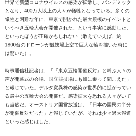
世界で新型コロナウイルスの感染が拡散し、パンデミック
となり、400万人以上の人々が犠牲となっている。多くの
犠牲と困難な年に、東京で開かれた最大規模のイベントと
いうべき五輪大会が開催された、という事実に感動した、
といったほうが正確かもしれない（敢えていえば、約
1800台のドローンが競技場上空で巨大な輪を描いた時に
は驚いた）。
時事通信社記者は、「『東京五輪開催反対』と叫ぶ人々の
声が開幕式の会場、国立競技場にも風に乗って聞こえた」
と報じていた。デルタ変異株の感染が世界的に拡がってい
る最中の五輪大会の開催だ。感染拡大を恐れる人々がいて
も当然だ。オーストリア国営放送は、「日本の国民の半分
が開催反対だった」と報じていたが、それは少々過大報道
といった感じはした。