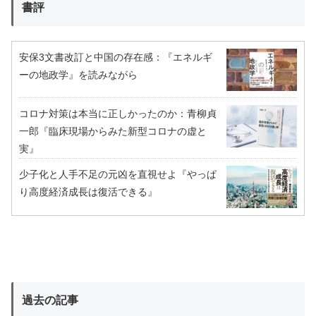
書評
安保3文書改訂と中国の存在感：『エネルギ
ーの地政学』を読みながら
コロナ対策は本当に正しかったのか：青柳貞
一郎『臨床現場からみた新型コロナの虚と
実』
少子化と人手不足の元凶を直視せよ『やっぱ
り高度経済成長は復活できる』
過去の記事