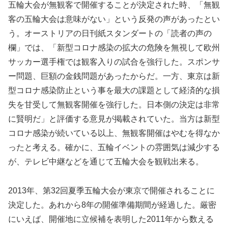
五輪大会が無観客で開催することが決定された時、「無観
客の五輪大会は意味がない」という反発の声があったとい
う。オーストリアの日刊紙スタンダートの「読者の声の
欄」では、「新型コロナ感染の拡大の危険を無視して欧州
サッカー選手権では観客入りの試合を強行した。スポンサ
ー問題、巨額の金銭問題があったからだ。一方、東京は新
型コロナ感染防止という事を最大の課題として経済的な損
失を甘受して無観客開催を強行した。日本側の決定は非常
に賢明だ」と評価する意見が掲載されていた。当方は新型
コロナ感染が続いている以上、無観客開催はやむを得なか
ったと考える。確かに、五輪イベントの雰囲気は減少する
が、テレビ中継などを通じて五輪大会を観戦出来る。
2013年、第32回夏季五輪大会が東京で開催されることに
決定した。あれから8年の開催準備期間が経過した。厳密
にいえば、開催地に立候補を表明した2011年から数える