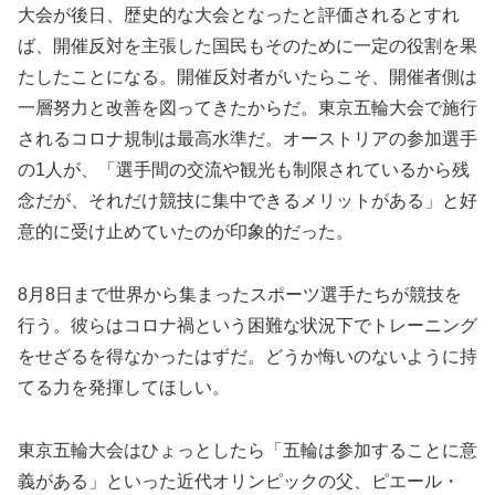
大会が後日、歴史的な大会となったと評価されるとすれ
ば、開催反対を主張した国民もそのために一定の役割を果
たしたことになる。開催反対者がいたらこそ、開催者側は
一層努力と改善を図ってきたからだ。東京五輪大会で施行
されるコロナ規制は最高水準だ。オーストリアの参加選手
の1人が、「選手間の交流や観光も制限されているから残
念だが、それだけ競技に集中できるメリットがある」と好
意的に受け止めていたのが印象的だった。
8月8日まで世界から集まったスポーツ選手たちが競技を
行う。彼らはコロナ禍という困難な状況下でトレーニング
をせざるを得なかったはずだ。どうか悔いのないように持
てる力を発揮してほしい。
東京五輪大会はひょっとしたら「五輪は参加することに意
義がある」といった近代オリンピックの父、ピエール・