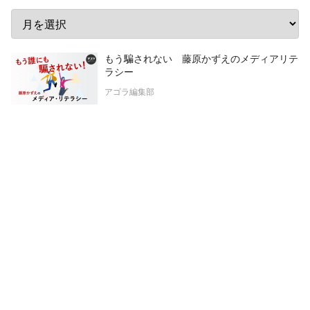
もう騙されない 藤原かずえのメディアリテ
ラシー
アゴラ編集部