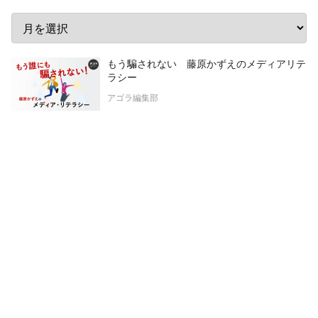
もう騙されない 藤原かずえのメディアリテ
ラシー
アゴラ編集部