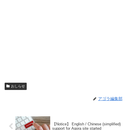
おしらせ
アゴラ編集部
【Notice】 English / Chinese (simplified)
support for Agora site started