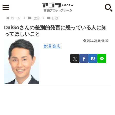
ホーム
政治
行政
DaiGoさんの差別的発言に怒っている人に知
ってほしいこと
2021.08.16 06:30
奥澤 高広