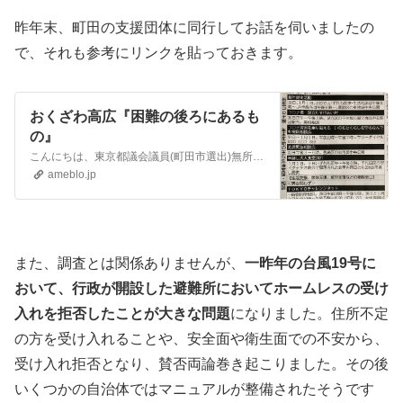
昨年末、町田の支援団体に同行してお話を伺いましたの
で、それも参考にリンクを貼っておきます。
おくざわ高広『困難の後ろにあるも
の』
こんにちは、東京都議会議員(町田市選出)無所属 東京みらい おくざわ高広です。先日、今こそセーフティネットの張替えを！というブログを書きましたが、その続きです…
ameblo.jp
また、調査とは関係ありませんが、
一昨年の台風19号に
おいて、行政が開設した避難所においてホームレスの受け
入れを拒否したことが大きな問題
になりました。住所不定
の方を受け入れることや、安全面や衛生面での不安から、
受け入れ拒否となり、賛否両論巻き起こりました。その後
いくつかの自治体ではマニュアルが整備されたそうです