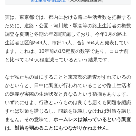
路上生活者概数調査
（東京都福祉保健局）
実は、東京都では、都内における路上生活者数を把握する
ために、道路・公園・河川敷・駅舎等の路上生活者の概数
調査を夏期と冬期の年2回実施しており、今年1月の路上
生活者は区部549人、市部15人、合計564人と発表してい
ます。これは、10年前の1/3程度の数字であり、コロナ前
と比べても50人程度減っているという結果です。
なぜ私たちの目にすることと東京都の調査がずれているの
かというと、日中に調査が行われていることや路上生活者
の定義が実際の生活状況と異なるという指摘もあります。
いずれにせよ、行政というものは良くも悪くも問題を認識
すれば対策を講じるし、問題を認識しなければ対策を講じ
ません。その意味で、
ホームレスは減っているという調査
は、対策を弱めることにもつながりかねません
。