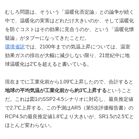
むしろ問題は、そういう「温暖化否定論」との論争が続く
中で、温暖化の実害はどれだけ大きいのか、そして温暖化
を防ぐコストはその効果に見合うのか、という「温暖化懐
疑論」がタブーになってきたことだ。
環境省訳
では、2100年までの気温上昇については、温室
効果ガスの排出が大幅に減少しない限り、21世紀中に地
球温暖化は2℃を超えると書いている。
現在までに工業化前から1.09℃上昇したので、合計すると
地球の平均気温が工業化前から約3℃上昇する
ということ
だ。これは図1のSSP2-4.5シナリオに対応し、最良推定値
で2.7℃上昇する。この予測はAR5（第5次評価報告書）の
RCP4.5の最良推定値1.8℃より大きいが、SR1.5の2.5℃と
ほとんど変わらない。