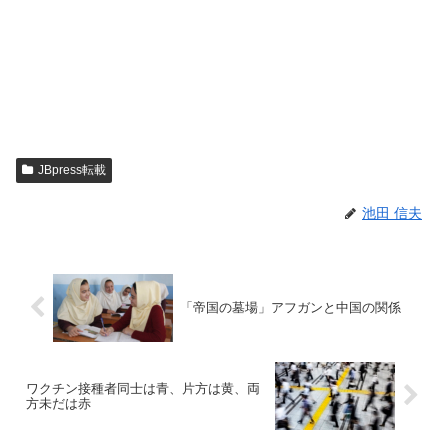
JBpress転載
池田 信夫
「帝国の墓場」アフガンと中国の関係
ワクチン接種者同士は青、片方は黄、両
方未だは赤