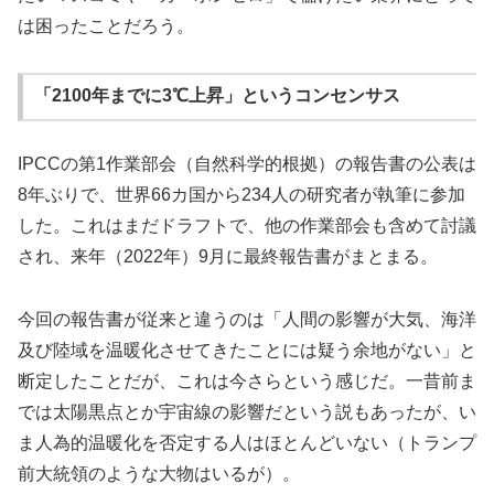
は困ったことだろう。
「2100年までに3℃上昇」というコンセンサス
IPCCの第1作業部会（自然科学的根拠）の報告書の公表は
8年ぶりで、世界66カ国から234人の研究者が執筆に参加
した。これはまだドラフトで、他の作業部会も含めて討議
され、来年（2022年）9月に最終報告書がまとまる。
今回の報告書が従来と違うのは「人間の影響が大気、海洋
及び陸域を温暖化させてきたことには疑う余地がない」と
断定したことだが、これは今さらという感じだ。一昔前ま
では太陽黒点とか宇宙線の影響だという説もあったが、い
ま人為的温暖化を否定する人はほとんどいない（トランプ
前大統領のような大物はいるが）。