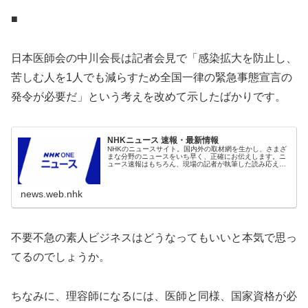
■
日本医師会の中川会長は記者会見で「感染拡大を防止し、
苦しむ人を1人でも減らすため全国一律の緊急事態宣言の
発令が必要だ」という考えを改めて示したばかりです。
NHKニュース 速報・最新情報
NHKのニュースサイト。国内外の取材網を生かし、さまざ
まな分野のニュースをいち早く、正確にお伝えします。ニ
ュース速報はもちろん、現場の記者が執筆した読み応えの
ある深掘りコンテンツや、NHKならではの豊富な動画コン
テンツも。
news.web.nhk
不要不急の素人ビジネスはどうなってもいいと本気で思っ
てるのでしょうか。
ちなみに、理容師になるには、医師と同様、国家資格が必