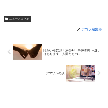
ニュースまとめ
アゴラ編集部
障がい者に訊く京都ALS事件④終 ～迷い
はあります、人間だもの～
アマゾンの次