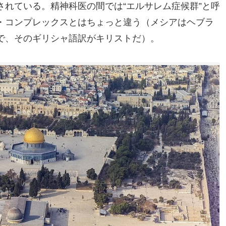
れている。精神科医の間では“エルサレム症候群”と呼
・コンプレックスとはちょっと違う（メシアはヘブラ
で、そのギリシャ語訳がキリストだ）。