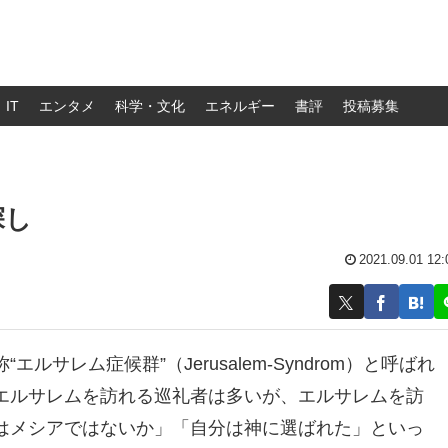
IT
エンタメ
科学・文化
エネルギー
書評
投稿募集
探し
2021.09.01 12:
サレム症候群”（Jerusalem-Syndrom）と呼ばれ
エルサレムを訪れる巡礼者は多いが、エルサレムを訪
はメシアではないか」「自分は神に選ばれた」といっ