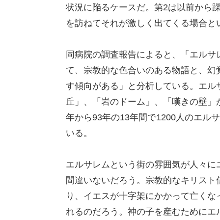
状況に陥るケースだ。第2は以前から
を訪ねてそれが激しく出てくる場合と
同病院の調査報告によると、「エルサ
て、宗教的な色合いのある物語と、幻
す傾向がある」と分析している。エル
丘」、「岩のドーム」、「嘆きの壁」が
年から93年の13年間で1200人の
いる。
エルサレムという街の雰囲気が人々に
間違いないだろう。宗教的なキリスト
り、イエスが十字架にかかって亡くな
れるのだろう。神の子を産むためにエ