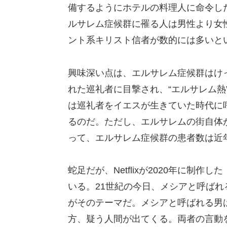
備するようにホテルの料理人に命令し
ルサレム症候群に罹る人は男性より女
ント系キリスト信者が数的には多いと
興味深い点は、エルサレム症候群はけ
れた巡礼者に目撃され、“エルサレム熱
は巡礼者をイエスが生きていた時代に
るのだ。ただし、エルサレムの街自体
って、エルサレム症候群の患者数は近
蛇足だが、Netflixが2020年に制
いる。21世紀の今日、メシアと呼ば
がそのテーマだ。メシアと呼ばれる男
方、疑う人間が出てくる。両者の言動