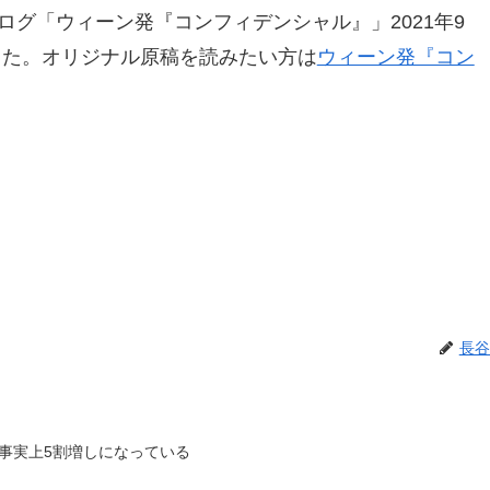
ログ「ウィーン発『コンフィデンシャル』」2021年9
した。オリジナル原稿を読みたい方は
ウィーン発『コン
長谷
事実上5割増しになっている