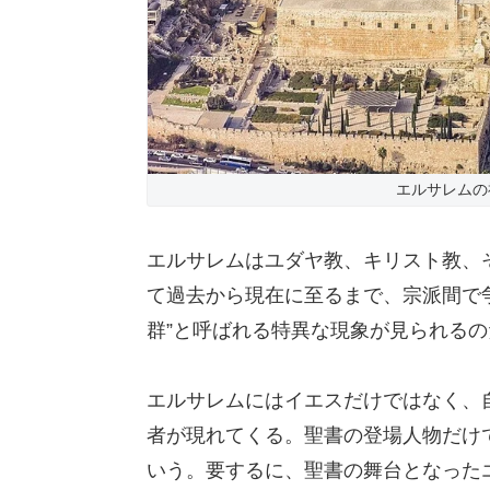
エルサレムの
エルサレムはユダヤ教、キリスト教、
て過去から現在に至るまで、宗派間で
群”と呼ばれる特異な現象が見られるの
エルサレムにはイエスだけではなく、
者が現れてくる。聖書の登場人物だけ
いう。要するに、聖書の舞台となった