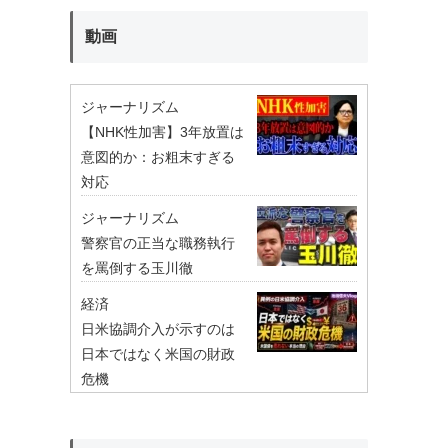
動画
ジャーナリズム
【NHK性加害】3年放置は
意図的か：お粗末すぎる
対応
ジャーナリズム
警察官の正当な職務執行
を罵倒する玉川徹
経済
日米協調介入が示すのは
日本ではなく米国の財政
危機