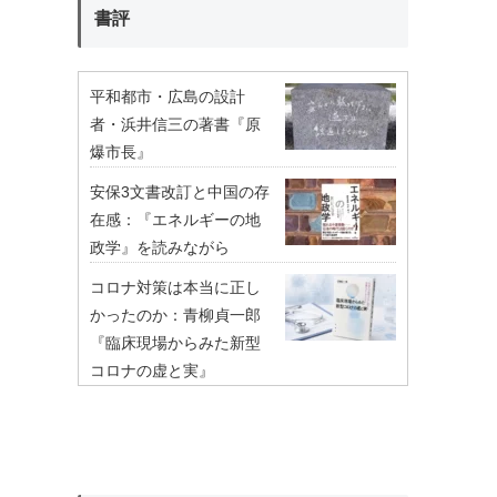
書評
平和都市・広島の設計
者・浜井信三の著書『原
爆市長』
安保3文書改訂と中国の存
在感：『エネルギーの地
政学』を読みながら
コロナ対策は本当に正し
かったのか：青柳貞一郎
『臨床現場からみた新型
コロナの虚と実』