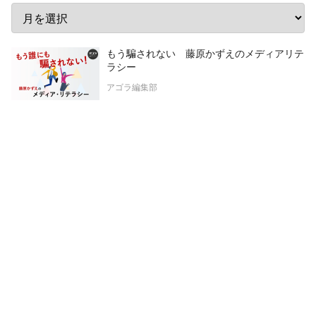
もう騙されない 藤原かずえのメディアリテ
ラシー
アゴラ編集部