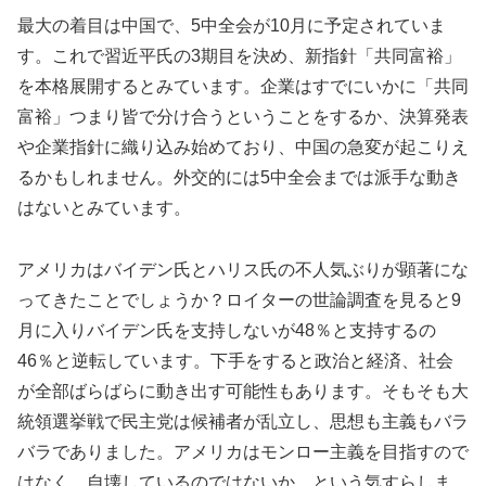
最大の着目は中国で、5中全会が10月に予定されていま
す。これで習近平氏の3期目を決め、新指針「共同富裕」
を本格展開するとみています。企業はすでにいかに「共同
富裕」つまり皆で分け合うということをするか、決算発表
や企業指針に織り込み始めており、中国の急変が起こりえ
るかもしれません。外交的には5中全会までは派手な動き
はないとみています。
アメリカはバイデン氏とハリス氏の不人気ぶりが顕著にな
ってきたことでしょうか？ロイターの世論調査を見ると9
月に入りバイデン氏を支持しないが48％と支持するの
46％と逆転しています。下手をすると政治と経済、社会
が全部ばらばらに動き出す可能性もあります。そもそも大
統領選挙戦で民主党は候補者が乱立し、思想も主義もバラ
バラでありました。アメリカはモンロー主義を目指すので
はなく、自壊しているのではないか、という気すらしま