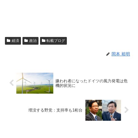
経済
政治
転載ブログ
岡本 裕明
嫌われ者になったドイツの風力発電は危
機的状況に
埋没する野党：支持率も1桁台