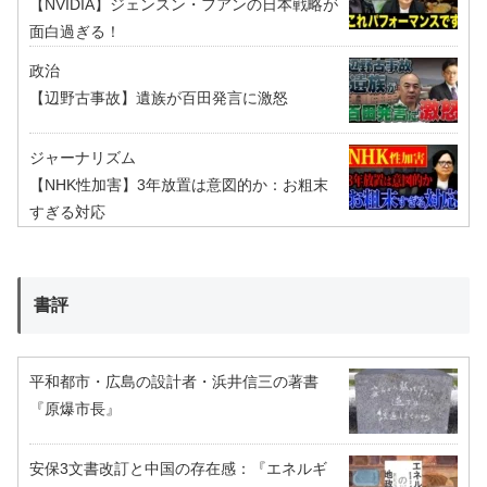
【NVIDIA】ジェンスン・フアンの日本戦略が
面白過ぎる！
政治
【辺野古事故】遺族が百田発言に激怒
ジャーナリズム
【NHK性加害】3年放置は意図的か：お粗末
すぎる対応
書評
平和都市・広島の設計者・浜井信三の著書
『原爆市長』
安保3文書改訂と中国の存在感：『エネルギ