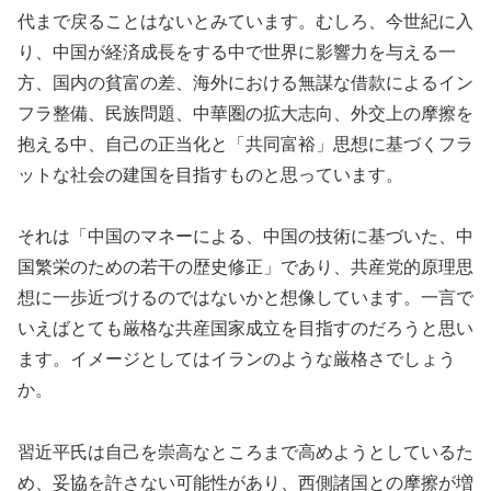
代まで戻ることはないとみています。むしろ、今世紀に入
り、中国が経済成長をする中で世界に影響力を与える一
方、国内の貧富の差、海外における無謀な借款によるイン
フラ整備、民族問題、中華圏の拡大志向、外交上の摩擦を
抱える中、自己の正当化と「共同富裕」思想に基づくフラ
ットな社会の建国を目指すものと思っています。
それは「中国のマネーによる、中国の技術に基づいた、中
国繁栄のための若干の歴史修正」であり、共産党的原理思
想に一歩近づけるのではないかと想像しています。一言で
いえばとても厳格な共産国家成立を目指すのだろうと思い
ます。イメージとしてはイランのような厳格さでしょう
か。
習近平氏は自己を崇高なところまで高めようとしているた
め、妥協を許さない可能性があり、西側諸国との摩擦が増