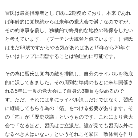
習氏は最高指導者として既に2期務めており、本来であれ
ば年齢的に党規約からは来年の党大会で満了なのですが、
その約束事を覆し、独裁的で終身的な地位の確保をしたい
と考えています。（プーチン大統領と似ています。）習氏
はまだ68歳ですからやる気があればあと15年から20年ぐ
らいはトップに君臨することは物理的に可能です。
その為に習氏は党内の敵を排除し、自分のライバルを徹底
的に潰してきました。その周到な準備のもとに来年開催さ
れる5年に一度の党大会にて自身の3期目を決めるので
す。ただ、それには単にライバル潰しだけではなく、習氏
に継続してもらう為の「箔」をつける必要があります。そ
の「箔」が「歴史決議」というものです。これにより党大
会で「なるほど、習氏はご立派だ。誰が見ても習氏以外に
なるべき人はいない」というそれこそ挙国一致体制を作り