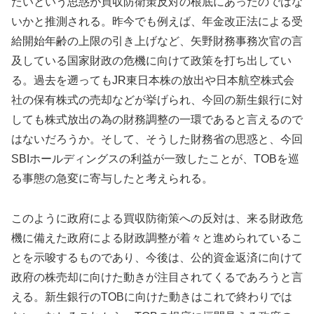
たいという思惑が買収防衛策反対の根底にあったのではな
いかと推測される。昨今でも例えば、年金改正法による受
給開始年齢の上限の引き上げなど、矢野財務事務次官の言
及している国家財政の危機に向けて政策を打ち出してい
る。過去を遡ってもJR東日本株の放出や日本航空株式会
社の保有株式の売却などが挙げられ、今回の新生銀行に対
しても株式放出の為の財務調整の一環であると言えるので
はないだろうか。そして、そうした財務省の思惑と、今回
SBIホールディングスの利益が一致したことが、TOBを巡
る事態の急変に寄与したと考えられる。
このように政府による買収防衛策への反対は、来る財政危
機に備えた政府による財政調整が着々と進められているこ
とを示唆するものであり、今後は、公的資金返済に向けて
政府の株売却に向けた動きが注目されてくるであろうと言
える。新生銀行のTOBに向けた動きはこれで終わりでは