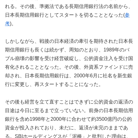
れる。その後、準拠法である長期信用銀行法の名前から、
日本長期信用銀行としてスタートを切ることとなった(
参
考
)。
しかしながら、戦後の日本経済の牽引を期待された日本長
期信用銀行も長くは続かず、周知のとおり、1989年のバ
ブル崩壊の影響を受け経営破綻し、公的資金注入を受け国
有化されることとなった。その後、外資系ファインドに売
却され、日本長期信用銀行は、2000年6月に社名を新生銀
行に変更し、再スタートすることになった。
その後も経営を立て直すことはできずに公的資金の返済の
目途は今日に至るまで立っていない。前身の日本長期信用
銀行を含め1998年と2000年に合わせて約3500億円の公的
資金が投入されており、未だに、返済が未完のままであ
る。SBIホールディングスが「泥棒」と批判した理由は、