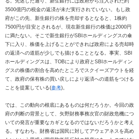
る。先述した通り、新生銀行には政府から注入された約
3500億円の税金の返済が未だ実行されていない。もし政
府がこの先、新生銀行の株を売却するとなると、1株約
7500円が目安とされるが、現在新生銀行の株価は2000円
に満たない。そこで新生銀行がSBIホールディングスの傘
下に入り、株価を上げることができれば政府による売却時
の返済への道筋が少しでも描けることとなる。事実、SBI
ホールディングスは、TOBにより政府とSBIホールディン
グスの株価の割合を高めたところでスクイーズアウトを経
て、政府の保有株の買い戻しにより返済への道筋をつける
ことを提案している(
参考
)。
では、この動向の根底にあるものは何だろうか。今回の政
府の判断の背景として、矢野財務事務次官の財政危機につ
いての発言が重要なカギとなるのではないだろうかと考え
る。すなわち、財務省は国民に対してアウェアネスを高め