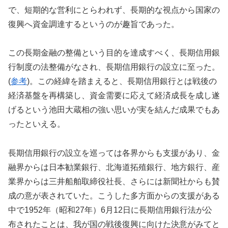
で、短期的な営利にとらわれず、長期的な視点から国家の
復興へ資金調達するというのが趣旨であった。
この長期金融の整備という目的を達成すべく、長期信用銀
行制度の法整備がなされ、長期信用銀行の設立に至った。
(
参考
)。この経緯を踏まえると、長期信用銀行とは戦後の
経済基盤を再構築し、資金需要に応えて経済成長を成し遂
げるという池田大蔵相の強い思いが実を結んだ成果でもあ
ったといえる。
長期信用銀行の設立を巡っては各界からも支援があり、金
融界からは日本勧業銀行、北海道拓殖銀行、地方銀行、産
業界からは三井船舶取締役社長、さらには新聞社からも賛
成の意が表されていた。こうした多方面からの支援がある
中で1952年（昭和27年）6月12日に長期信用銀行法が公
布されたことは、我が国の戦後復興に向けた決意がみてと