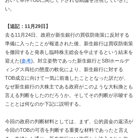
おいて本件TOBに関して下される結論を注視していきた
い。
【追記：11月29日】
去る11月24日、政府が新生銀行の買収防衛策に反対する
準備に入ったことが報道された後、新生銀行は買収防衛策
を撤回すると発表し臨時株主総会を中止するという結末を
迎えた(
参考
)。対立姿勢であった新生銀行とSBIホールデ
ィングス両社の態度の軟化により、新生銀行に対する
TOB成立に向けて一気に前進したこととなった訳だが、
なぜ新生銀行の大株主である政府がこのような大転換とも
言える判断をしたのだろうか。そしてその判断が示唆する
こととは何なのか下記に説明する。
今回の政府の判断材料としては、まず、公的資金の返済が
今回のTOBの可否を判断する重要な材料であったと言え