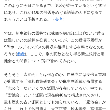
このように今日に至るまで、返済が滞っているという状況
にあり、これがTOBの可否をめぐる議論のカギになるで
あろうことは予想される。（
参考
）
では、新生銀行の回答では株価を約7倍に上げないと返済
は難しいとの試算を公表しているが、この返済不履行が
SBIホールディングスの買収を後押しする材料となるのだ
ろうか(
参考
)。ここで、別の変数となり得る新生銀行と宏
池会との関係について以下触れてみたい。
そもそも「宏池会」とは何なのか。自民党には安倍元首相
が所属する「清和政策研究会」や麻生副総裁が所属する
「志公会」などいくつか派閥が存在しているが、中でも、
「宏池会」という派閥は現在約40名で構成されており、
最も歴史の古い派閥としても知られている。「宏池会」か
らは、これまで池田勇人、大平正芳、鈴木善幸、宮澤喜一