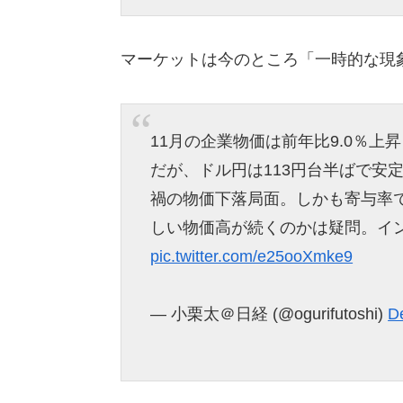
マーケットは今のところ「一時的な現
11月の企業物価は前年比9.0％上
だが、ドル円は113円台半ばで安定
禍の物価下落局面。しかも寄与率
しい物価高が続くのかは疑問。イ
pic.twitter.com/e25ooXmke9
— 小栗太＠日経 (@ogurifutoshi)
D