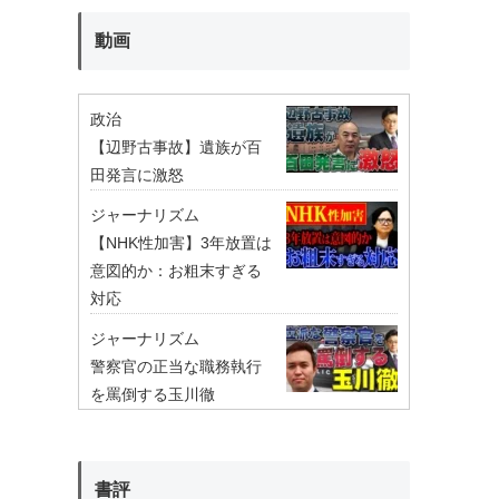
動画
政治
【辺野古事故】遺族が百
田発言に激怒
ジャーナリズム
【NHK性加害】3年放置は
意図的か：お粗末すぎる
対応
ジャーナリズム
警察官の正当な職務執行
を罵倒する玉川徹
書評