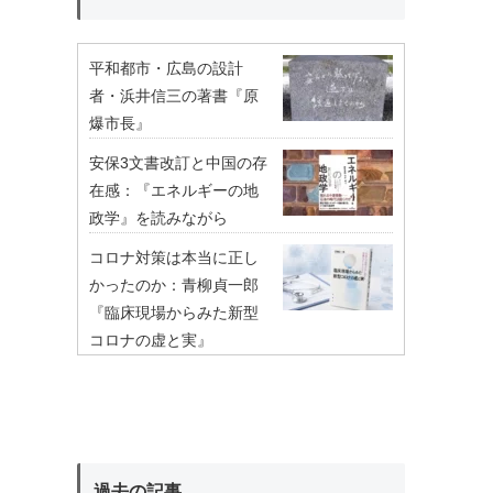
平和都市・広島の設計
者・浜井信三の著書『原
爆市長』
安保3文書改訂と中国の存
在感：『エネルギーの地
政学』を読みながら
コロナ対策は本当に正し
かったのか：青柳貞一郎
『臨床現場からみた新型
コロナの虚と実』
過去の記事