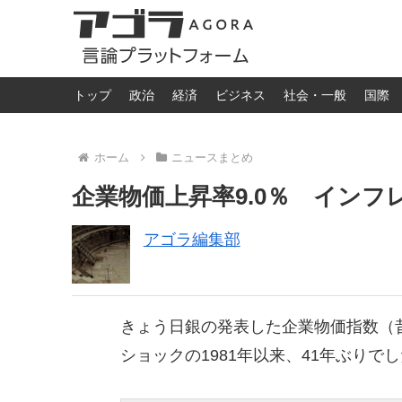
トップ
政治
経済
ビジネス
社会・一般
国際
ホーム
ニュースまとめ
企業物価上昇率9.0％ インフ
アゴラ編集部
きょう日銀の発表した企業物価指数（昔
ショックの1981年以来、41年ぶり