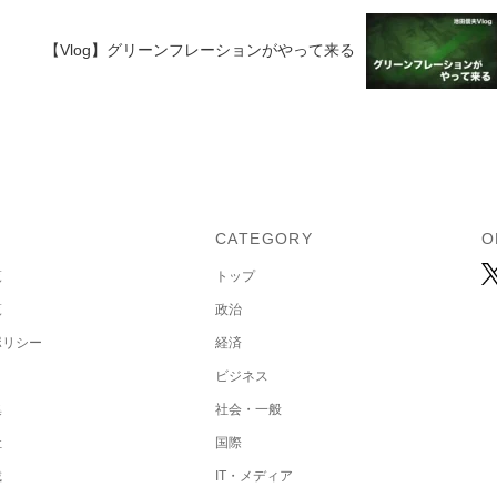
【Vlog】グリーンフレーションがやって来る
U
CATEGORY
O
覧
トップ
覧
政治
ポリシー
経済
ビジネス
集
社会・一般
社
国際
載
IT・メディア