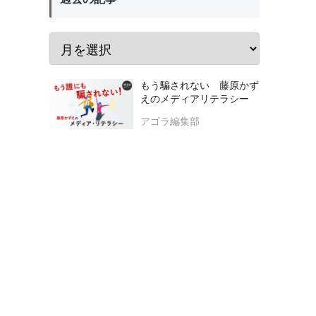
もう騙されない 藤原かず
えのメディアリテラシー
アゴラ編集部