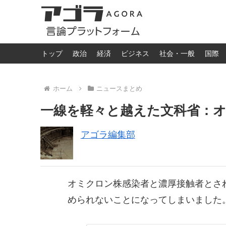
トップ
政治
経済
ビジネス
社会・一般
国際
ホーム
ニュースまとめ
一線を軽々と越えた文科省：
アゴラ編集部
オミクロン株感染者と濃厚接触者とさ
められないことになってしまいました