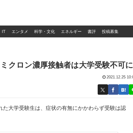
IT
エンタメ
科学・文化
エネルギー
書評
投稿募集
オミクロン濃厚接触者は大学受験不可
2021.12.25 10:
れた大学受験生は、症状の有無にかかわらず受験は認
。