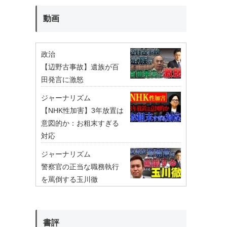
動画
政治
【辺野古事故】遺族が百
田発言に激怒
ジャーナリズム
【NHK性加害】3年放置は
意図的か：お粗末すぎる
対応
ジャーナリズム
警察官の正当な職務執行
を罵倒する玉川徹
書評