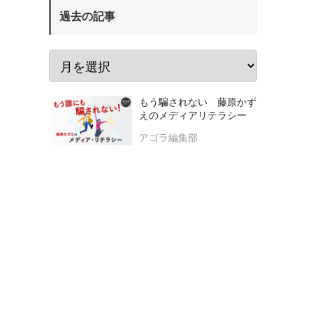
過去の記事
もう騙されない 藤原かず
えのメディアリテラシー
アゴラ編集部