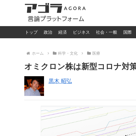
トップ
政治
経済
ビジネス
社会・一般
国際
ホーム
科学・文化
医療
オミクロン株は新型コロナ対
黒木 昭弘