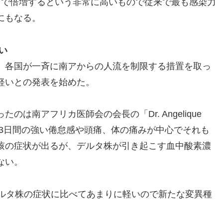
日で倍増するという非常に高いもので従来で最も感染力
にもなる。
い
、各国が一斉に南アからの人流を制限する措置を取っ
軽いとの発表を始めた。
は南アフリカ医師会の会長の「Dr. Angelique
2～3日間の強い倦怠感や頭痛、体の痛みが中心でそれも
咳の症状が出るが、デルタ株が引き起こす血中酸素濃
ない。
）デルタ株の症状に比べてあまりに軽いので新たな変異種