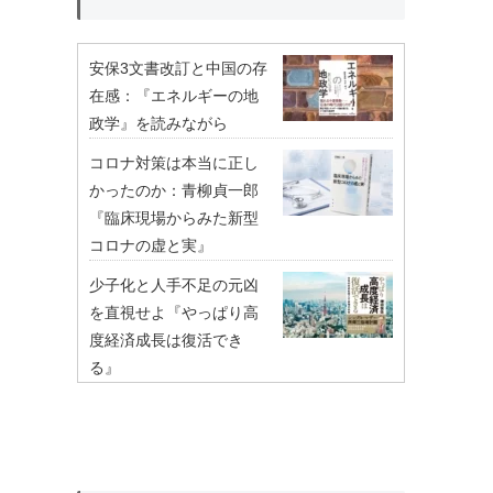
安保3文書改訂と中国の存
在感：『エネルギーの地
政学』を読みながら
コロナ対策は本当に正し
かったのか：青柳貞一郎
『臨床現場からみた新型
コロナの虚と実』
少子化と人手不足の元凶
を直視せよ『やっぱり高
度経済成長は復活でき
る』