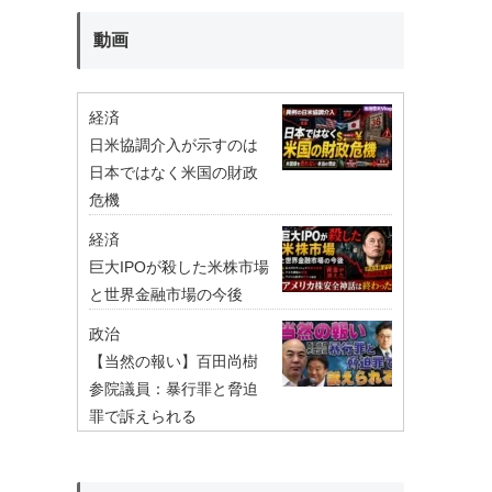
動画
経済
日米協調介入が示すのは
日本ではなく米国の財政
危機
経済
巨大IPOが殺した米株市場
と世界金融市場の今後
政治
【当然の報い】百田尚樹
参院議員：暴行罪と脅迫
罪で訴えられる