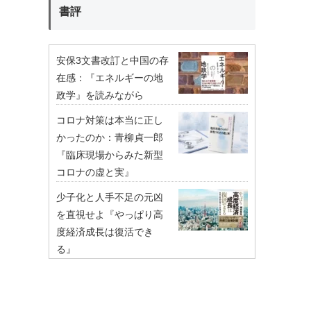
書評
安保3文書改訂と中国の存
在感：『エネルギーの地
政学』を読みながら
コロナ対策は本当に正し
かったのか：青柳貞一郎
『臨床現場からみた新型
コロナの虚と実』
少子化と人手不足の元凶
を直視せよ『やっぱり高
度経済成長は復活でき
る』