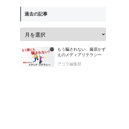
過去の記事
もう騙されない 藤原かず
えのメディアリテラシー
アゴラ編集部