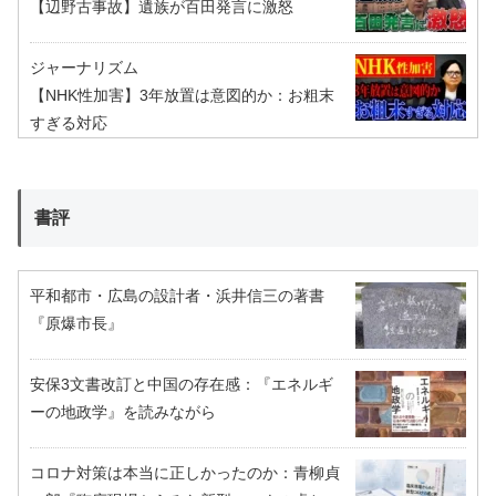
【辺野古事故】遺族が百田発言に激怒
ジャーナリズム
【NHK性加害】3年放置は意図的か：お粗末
すぎる対応
書評
平和都市・広島の設計者・浜井信三の著書
『原爆市長』
安保3文書改訂と中国の存在感：『エネルギ
ーの地政学』を読みながら
コロナ対策は本当に正しかったのか：青柳貞