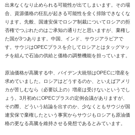
出来なくなり止められる可能性が出てしまいます。その場
合、資源価格の狂乱が起きる可能性を全く排除できなくな
ります。先般、国連安保でロシア制裁についてロシアの拒
否権でつぶれたのはご承知の通りだと思いますが、棄権し
た国が3つあります。中国、インド、サウジアラビアで
す。サウジはOPECプラスを介してロシアとはタッグマッ
チを組んで石油の供給と価格の調整機能を担っています。
原油価格が高騰する中、バイデン大統領はOPECに増産を
求めていました。ロシアはどうするのか、といえばアメリ
カが苦しむなら（必要以上の）増産は受けないというでし
ょう。3月初めにOPECプラスの定例会議がありますが、
その際、どういう結論を出すのか、少なくともサウジが国
連安保で棄権したという事実からサウジもロシアも原油価
格の更なる高騰を維持させる発想であるとみています。