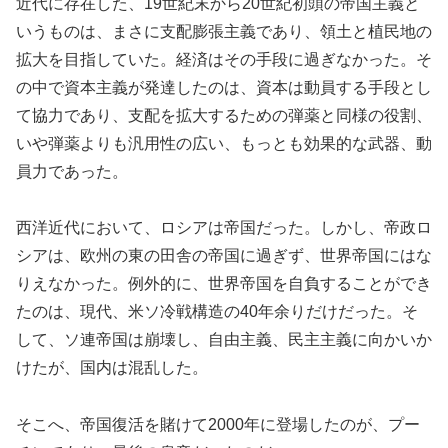
近代に存在した、19世紀末から20世紀初頭の帝国主義と
いうものは、まさに支配膨張主義であり、領土と植民地の
拡大を目指していた。経済はその手段に過ぎなかった。そ
の中で資本主義が発達したのは、資本は動員する手段とし
て協力であり、支配を拡大するための弾薬と同様の役割、
いや弾薬よりも汎用性の広い、もっとも効果的な武器、動
員力であった。
西洋近代において、ロシアは帝国だった。しかし、帝政ロ
シアは、欧州の東の田舎の帝国に過ぎず、世界帝国にはな
りえなかった。例外的に、世界帝国を自負することができ
たのは、現代、米ソ冷戦構造の40年余りだけだった。そ
して、ソ連帝国は崩壊し、自由主義、民主主義に向かいか
けたが、国内は混乱した。
そこへ、帝国復活を賭けて2000年に登場したのが、プー