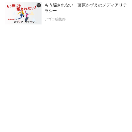
もう騙されない 藤原かずえのメディアリテ
ラシー
アゴラ編集部