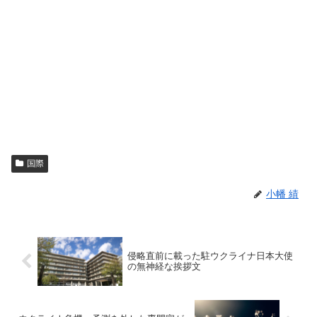
国際
小幡 績
侵略直前に載った駐ウクライナ日本大使
の無神経な挨拶文