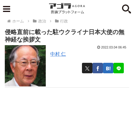
ホーム
政治
行政
侵略直前に載った駐ウクライナ日本大使の無
神経な挨拶文
2022.03.04 06:45
中村 仁