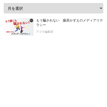
もう騙されない 藤原かずえのメディアリテ
ラシー
アゴラ編集部