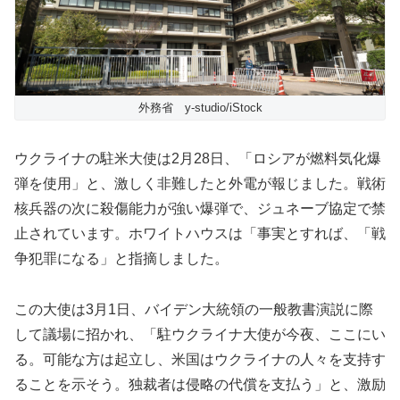
外務省 y-studio/iStock
ウクライナの駐米大使は2月28日、「ロシアが燃料気化爆
弾を使用」と、激しく非難したと外電が報じました。戦術
核兵器の次に殺傷能力が強い爆弾で、ジュネーブ協定で禁
止されています。ホワイトハウスは「事実とすれば、「戦
争犯罪になる」と指摘しました。
この大使は3月1日、バイデン大統領の一般教書演説に際
して議場に招かれ、「駐ウクライナ大使が今夜、ここにい
る。可能な方は起立し、米国はウクライナの人々を支持す
ることを示そう。独裁者は侵略の代償を支払う」と、激励