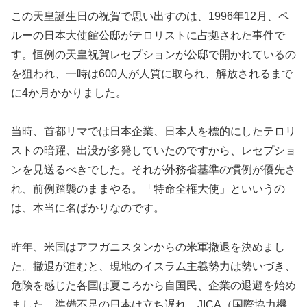
この天皇誕生日の祝賀で思い出すのは、1996年12月、ペ
ルーの日本大使館公邸がテロリストに占拠された事件で
す。恒例の天皇祝賀レセプションが公邸で開かれているの
を狙われ、一時は600人が人質に取られ、解放されるまで
に4か月かかりました。
当時、首都リマでは日本企業、日本人を標的にしたテロリ
ストの暗躍、出没が多発していたのですから、レセプショ
ンを見送るべきでした。それが外務省基準の慣例が優先さ
れ、前例踏襲のままやる。「特命全権大使」といいうの
は、本当に名ばかりなのです。
昨年、米国はアフガニスタンからの米軍撤退を決めまし
た。撤退が進むと、現地のイスラム主義勢力は勢いづき、
危険を感じた各国は夏ころから自国民、企業の退避を始め
ました。準備不足の日本は立ち遅れ、JICA（国際協力機