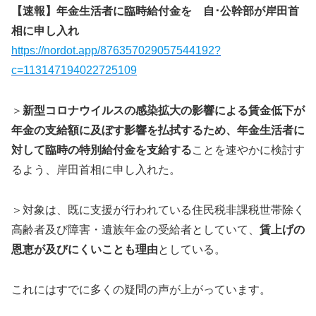
【速報】年金生活者に臨時給付金を 自･公幹部が岸田首
相に申し入れ
https://nordot.app/876357029057544192?
c=113147194022725109
＞
新型コロナウイルスの感染拡大の影響による賃金低下が
年金の支給額に及ぼす影響を払拭するため、年金生活者に
対して臨時の特別給付金を支給する
ことを速やかに検討す
るよう、岸田首相に申し入れた。
＞対象は、既に支援が行われている住民税非課税世帯除く
高齢者及び障害・遺族年金の受給者としていて、
賃上げの
恩恵が及びにくいことも理由
としている。
これにはすでに多くの疑問の声が上がっています。