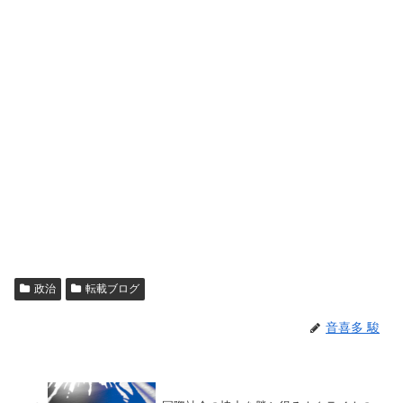
政治
転載ブログ
音喜多 駿