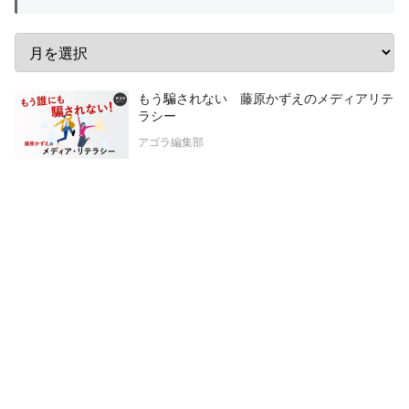
もう騙されない 藤原かずえのメディアリテ
ラシー
アゴラ編集部