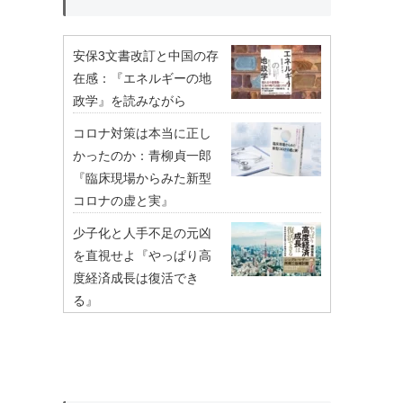
安保3文書改訂と中国の存
在感：『エネルギーの地
政学』を読みながら
コロナ対策は本当に正し
かったのか：青柳貞一郎
『臨床現場からみた新型
コロナの虚と実』
少子化と人手不足の元凶
を直視せよ『やっぱり高
度経済成長は復活でき
る』