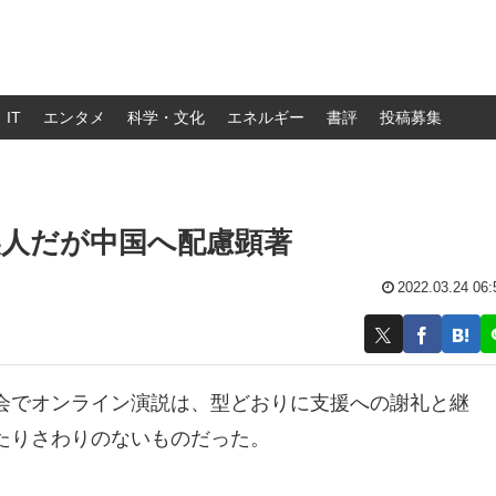
IT
エンタメ
科学・文化
エネルギー
書評
投稿募集
美人だが中国へ配慮顕著
2022.03.24 06:
会でオンライン演説は、型どおりに支援への謝礼と継
たりさわりのないものだった。