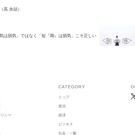
（高 永喆）
気は損気」ではなく「短『期』は損気」こそ正しい
U
CATEGORY
O
覧
トップ
覧
政治
ポリシー
経済
ビジネス
集
社会・一般