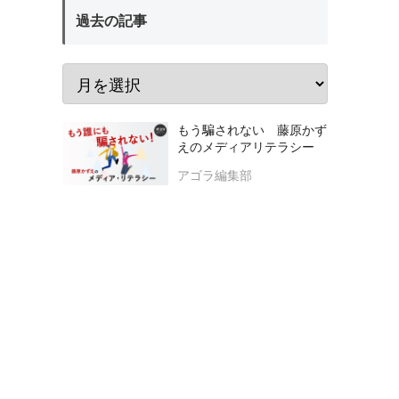
過去の記事
もう騙されない 藤原かず
えのメディアリテラシー
アゴラ編集部