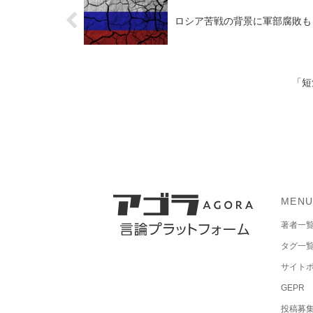
ロシア苦戦の背景に軍部腐敗も
「短
MEN
著者一
タグ一
サイト
GEPR
投稿募