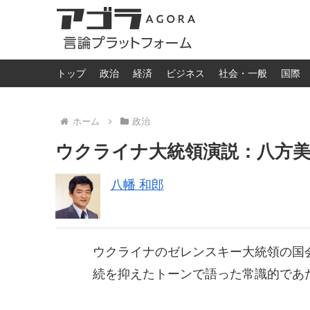
トップ
政治
経済
ビジネス
社会・一般
国際
ホーム
政治
ウクライナ大統領演説：八方
八幡 和郎
ウクライナのゼレンスキー大統領の国
続を抑えたトーンで語った常識的であ