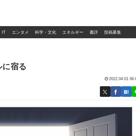
IT
エンタメ
科学・文化
エネルギー
書評
投稿募集
ルに宿る
2022.04.01 06: