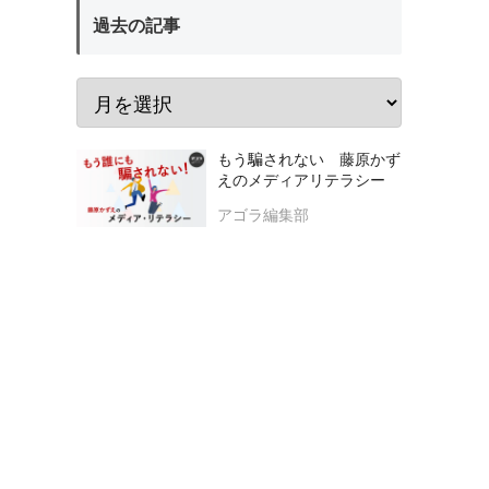
過去の記事
もう騙されない 藤原かず
えのメディアリテラシー
アゴラ編集部