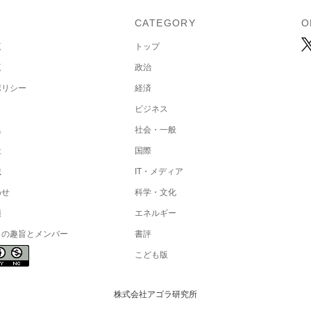
U
CATEGORY
O
覧
トップ
覧
政治
ポリシー
経済
ビジネス
集
社会・一般
社
国際
載
IT・メディア
わせ
科学・文化
項
エネルギー
トの趣旨とメンバー
書評
こども版
株式会社アゴラ研究所