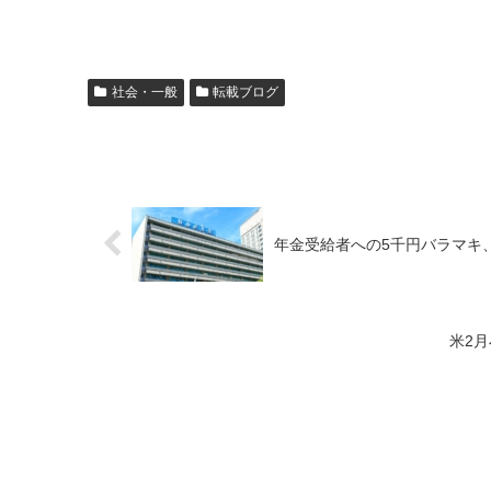
社会・一般
転載ブログ
年金受給者への5千円バラマキ
米2