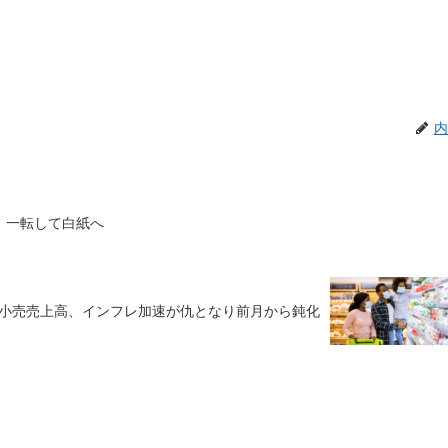
内
、一転して白紙へ
月小売売上高、インフレ加速が仇となり前月から鈍化