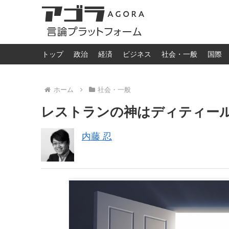
トップ
政治
経済
ビジネス
社会・一般
国際
ホーム
社会・一般
レストランの神はディティー
内藤 忍