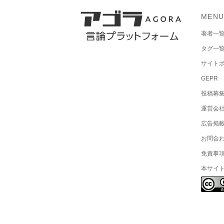
MEN
著者一
タグ一
サイト
GEPR
投稿募
運営会
広告掲
お問合
免責事
本サイ