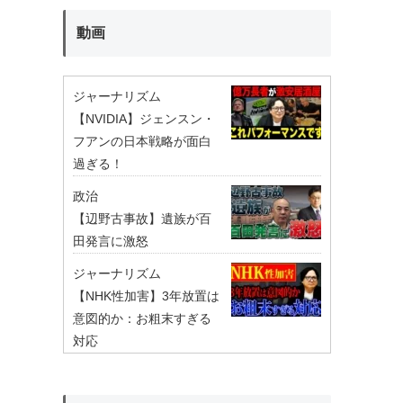
動画
ジャーナリズム
【NVIDIA】ジェンスン・
フアンの日本戦略が面白
過ぎる！
政治
【辺野古事故】遺族が百
田発言に激怒
ジャーナリズム
【NHK性加害】3年放置は
意図的か：お粗末すぎる
対応