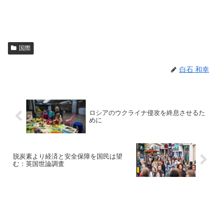
国際
白石 和幸
ロシアのウクライナ侵攻を終息させるた
めに
脱炭素より経済と安全保障を国民は望
む：英国世論調査