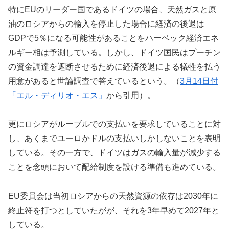
特にEUのリーダー国であるドイツの場合、天然ガスと原
油のロシアからの輸入を停止した場合に経済の後退は
GDPで5％になる可能性があることをハーベック経済エネ
ルギー相は予測している。しかし、ドイツ国民はプーチン
の資金調達を遮断させるために経済後退による犠牲を払う
用意があると世論調査で答えているという。（
3月14日付
「エル・ディリオ・エス」
から引用）。
更にロシアがルーブルでの支払いを要求していることに対
し、あくまでユーロかドルの支払いしかしないことを表明
している。その一方で、ドイツはガスの輸入量が減少する
ことを念頭において配給制度を設ける準備も進めている。
EU委員会は当初ロシアからの天然資源の依存は2030年に
終止符を打つとしていたがが、それを3年早めて2027年と
している。