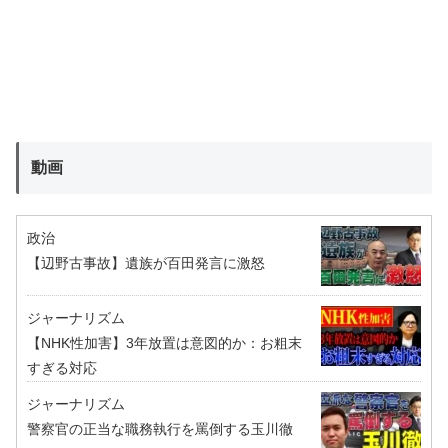
動画
政治
【辺野古事故】遺族が百田発言に激怒
ジャーナリズム
【NHK性加害】3年放置は意図的か：お粗末
すぎる対応
ジャーナリズム
警察官の正当な職務執行を罵倒する玉川徹