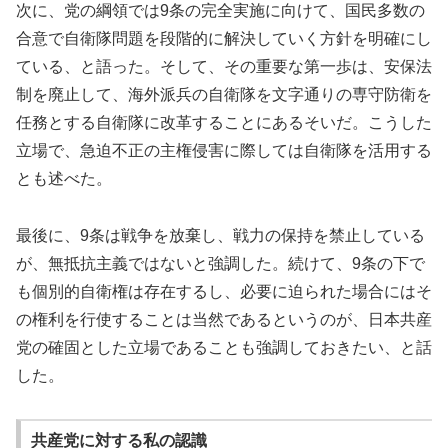
次に、党の綱領では9条の完全実施に向けて、国民多数の
合意で自衛隊問題を段階的に解決していく方針を明確にし
ている、と語った。そして、その重要な第一歩は、安保法
制を廃止して、海外派兵の自衛隊を文字通りの専守防衛を
任務とする自衛隊に改革することにあるそいだ。こうした
立場で、急迫不正の主権侵害に際しては自衛隊を活用する
とも述べた。
最後に、9条は戦争を放棄し、戦力の保持を禁止している
が、無抵抗主義ではないと強調した。続けて、9条の下で
も個別的自衛権は存在するし、必要に迫られた場合にはそ
の権利を行使することは当然であるというのが、日本共産
党の確固とした立場であることも強調しておきたい、と話
した。
共産党に対する私の認識