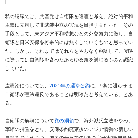
私の認識では、共産党は自衛隊を違憲と考え、絶対的平和
主義に立脚して非武装中立の実現を目指す党だった。その
手段として、東アジア平和構想などの外交努力に徹し、自
衛隊と日米安保を将来的には無くしていくものと思ってい
た。しかし、それまではそれらをやむなく容認して、侵略
に際しては自衛隊を含めたあらゆる策を講じるものと認識
していた。
違憲論については、
2021年の選挙公約
に、9条に照らせば
自衛隊が憲法違反であることは明瞭だと考えている、とあ
る。
自衛隊の解消について
党の綱領
で、海外派兵立法をやめ、
軍縮の措置をとり、安保条約廃棄後のアジア情勢の新しい
展開を踏まえつつ、国民の合意での9条の完全実施(自衛隊