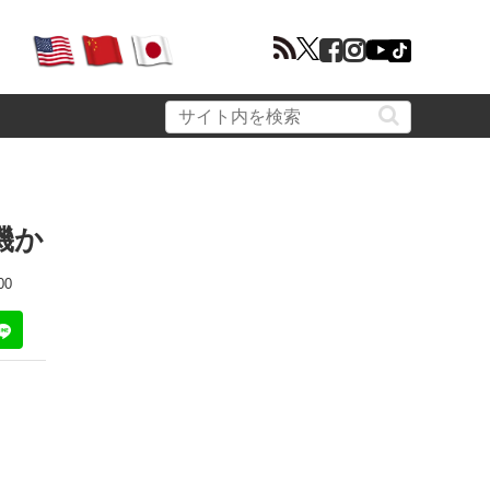
機か
00