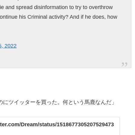
ie and spread disinformation to try to overthrow
ntinue his Criminal activity? And if he does, how
5, 2022
。
のにツイッターを買った。何という馬鹿なんだ」
itter.com/Dream/status/1518677305207529473