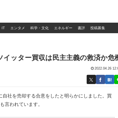
IT
エンタメ
科学・文化
エネルギー
書評
投稿募集
円ツイッター買収は民主主義の救済か危
2022.04.26 12:
に自社を売却する合意をしたと明らかにしました。買
）とも言われています。