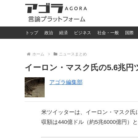
トップ
政治
経済
ビジネス
社会・一般
国際
ホーム
ニュースまとめ
イーロン・マスク氏の5.6兆
アゴラ編集部
米ツイッターは、イーロン・マスク氏
収額は440億ドル（約5兆6000億円