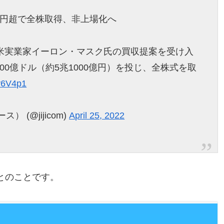
兆円超で全株取得、非上場化へ
、米実業家イーロン・マスク氏の買収提案を受け入
0億ドル（約5兆1000億円）を投じ、全株式を取
Fv6V4p1
(@jijicom)
April 25, 2022
とのことです。