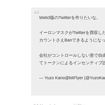
Web3版のTwitterを作りたいな。
イーロンマスクがTwitterを買
カウントさえBanできるようにな
会社がコントロールしない形で自
てトークンによるインセンティブ
— Yuzo Kano@bitFlyer (@YuzoKa