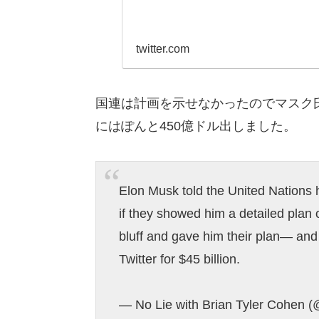
twitter.com
国連は計画を示せなかったのでマスク
にはぽんと450億ドル出しました。
Elon Musk told the United Nations 
if they showed him a detailed plan
bluff and gave him their plan— and
Twitter for $45 billion.
— No Lie with Brian Tyler Cohen