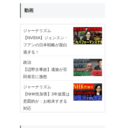
動画
ジャーナリズム
【NVIDIA】ジェンスン・
フアンの日本戦略が面白
過ぎる！
政治
【辺野古事故】遺族が百
田発言に激怒
ジャーナリズム
【NHK性加害】3年放置は
意図的か：お粗末すぎる
対応