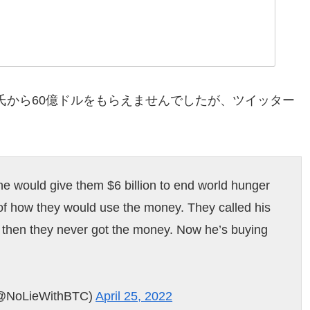
氏から60億ドルをもらえませんでしたが、ツイッター
he would give them $6 billion to end world hunger
 of how they would use the money. They called his
 then they never got the money. Now he’s buying
 (@NoLieWithBTC)
April 25, 2022