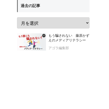
過去の記事
もう騙されない 藤原かず
えのメディアリテラシー
アゴラ編集部