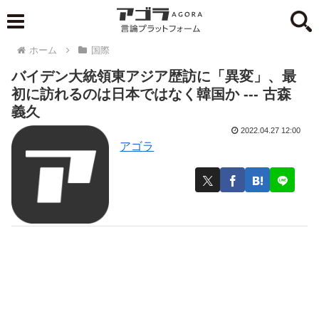
ホーム
国際
バイデン大統領東アジア歴訪に「異変」、最
初に訪れるのは日本ではなく韓国か --- 古森
義久
2022.04.27 12:00
アゴラ