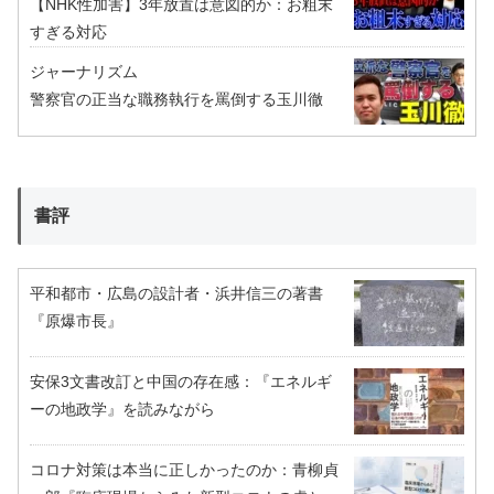
【NHK性加害】3年放置は意図的か：お粗末
すぎる対応
ジャーナリズム
警察官の正当な職務執行を罵倒する玉川徹
書評
平和都市・広島の設計者・浜井信三の著書
『原爆市長』
安保3文書改訂と中国の存在感：『エネルギ
ーの地政学』を読みながら
コロナ対策は本当に正しかったのか：青柳貞