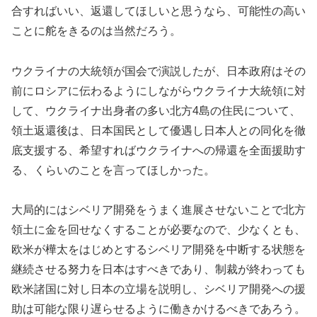
合すればいい、返還してほしいと思うなら、可能性の高い
ことに舵をきるのは当然だろう。
ウクライナの大統領が国会で演説したが、日本政府はその
前にロシアに伝わるようにしながらウクライナ大統領に対
して、ウクライナ出身者の多い北方4島の住民について、
領土返還後は、日本国民として優遇し日本人との同化を徹
底支援する、希望すればウクライナへの帰還を全面援助す
る、くらいのことを言ってほしかった。
大局的にはシベリア開発をうまく進展させないことで北方
領土に金を回せなくすることが必要なので、少なくとも、
欧米が樺太をはじめとするシベリア開発を中断する状態を
継続させる努力を日本はすべきであり、制裁が終わっても
欧米諸国に対し日本の立場を説明し、シベリア開発への援
助は可能な限り遅らせるように働きかけるべきであろう。