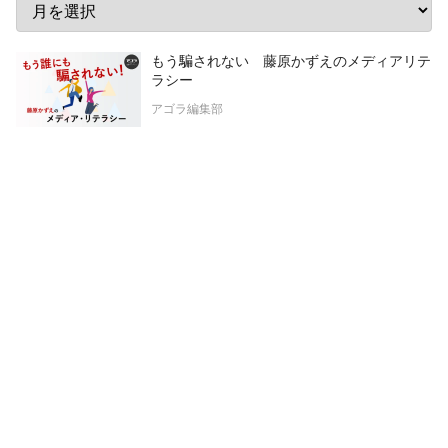
もう騙されない 藤原かずえのメディアリテ
ラシー
アゴラ編集部