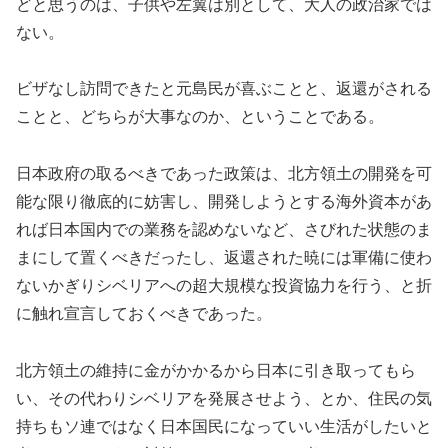
どと思うのは、子供や左翼は別として、大人の政治家では
ない。
ビザなし訪問できたと元島民が喜ぶことと、返還がされる
ことと、どちらが大事なのか、ということである。
日本政府の取るべきであった政策は、北方領土の開発を可
能な限り徹底的に妨害し、開発しようとする海外資本があ
れば日本国内での業務を認めないなど、さびれた状態のま
まにして置くべきだったし、返還された暁には軍備に使わ
ないかぎりシベリアへの超大規模な投資協力を行う、と折
に触れ宣言しておくべきであった。
北方領土の維持に金がかかるから日本に引き取ってもら
い、その代わりシベリアを発展させよう、とか、住民の気
持ちもソ連ではなく日本国民になっていい生活がしたいと