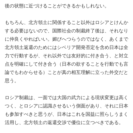
後の状態に近づけることができるかもしれない。
もちろん、北方領土に関係すること以外はロシアとけんか
する必要はないので、国際社会の制裁終了後は、それなり
に仲良くやればいい。媚びへつらうのではなく、あくまで
北方領土返還のためにはシベリア開発否定を含め日本は全
力で行動するが、それ以外では友好的に付き合う、と対立
点を明確にして付き合う（日本の欲することを行動でも言
論でもわからせる）ことが真の相互理解に立った外交だと
思う。
ロシア制裁は、一面では大国の武力による現状変更は高く
つく、とロシアに認識させるいう側面があり、それに日本
も参加すべきと思うが、日本はこれを国益に照らしうまく
活用し、北方領土の返還交渉で優位に立つべきである。