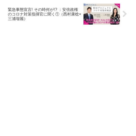
緊急事態宣言! その時何が!? ：安倍政権
のコロナ対策指揮官に聞く①（西村康稔×
三浦瑠麗）