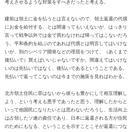
考えさせるような対策をすべきだったと考える。
建前は領土に金を払うとは言えないので、領土返還の代償
にお金を給付する、とは間違ってもいえないが、はっきり
言って戦争以外では金で買わなければ帰ってはこないだろ
う。平和条約を結ぶのであれば代償とは明言してはいけな
いが、別のシベリア開発などの理屈をつけて、（あくまで
後払いで）買えばいいじゃないですか。間違えてはいけな
いのは先払いではなく、後払いであるということである。
先払いで返ってこないのは今までの施策を見ればわかる。
北方領土住民に罪はないから彼らも豊かにして相互理解し
よう、という考えも悪手であったと思う。理解したからと
いって他国民になりたいとは思わないだろうし、生活向上
は占領したソ連の責任であり、日本に返還される方が住民
のためにもなる、ということを示すことこそが返還につな