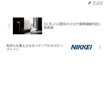
アゴラ
3ヶ月ぶり2度目のコロナ濃厚接触判定に
罪悪感
気持ちを萎えさせるメディアのネガティ
ブトーン