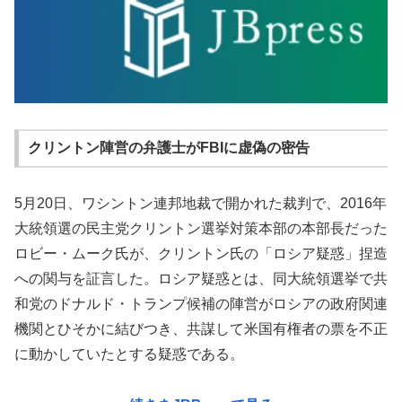
クリントン陣営の弁護士がFBIに虚偽の密告
5月20日、ワシントン連邦地裁で開かれた裁判で、2016年
大統領選の民主党クリントン選挙対策本部の本部長だった
ロビー・ムーク氏が、クリントン氏の「ロシア疑惑」捏造
への関与を証言した。ロシア疑惑とは、同大統領選挙で共
和党のドナルド・トランプ候補の陣営がロシアの政府関連
機関とひそかに結びつき、共謀して米国有権者の票を不正
に動かしていたとする疑惑である。