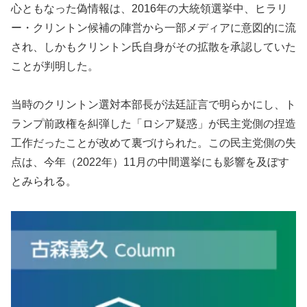
心ともなった偽情報は、2016年の大統領選挙中、ヒラリ
ー・クリントン候補の陣営から一部メディアに意図的に流
され、しかもクリントン氏自身がその拡散を承認していた
ことが判明した。
当時のクリントン選対本部長が法廷証言で明らかにし、ト
ランプ前政権を糾弾した「ロシア疑惑」が民主党側の捏造
工作だったことが改めて裏づけられた。この民主党側の失
点は、今年（2022年）11月の中間選挙にも影響を及ぼす
とみられる。