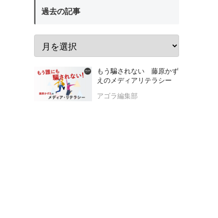
過去の記事
もう騙されない 藤原かず
えのメディアリテラシー
アゴラ編集部