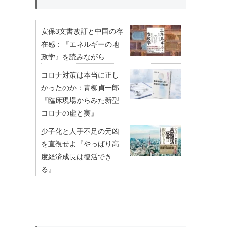
安保3文書改訂と中国の存
在感：『エネルギーの地
政学』を読みながら
コロナ対策は本当に正し
かったのか：青柳貞一郎
『臨床現場からみた新型
コロナの虚と実』
少子化と人手不足の元凶
を直視せよ『やっぱり高
度経済成長は復活でき
る』