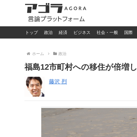
トップ
政治
経済
ビジネス
社会・一般
国際
ホーム
政治
福島12市町村への移住が倍増
藤沢 烈