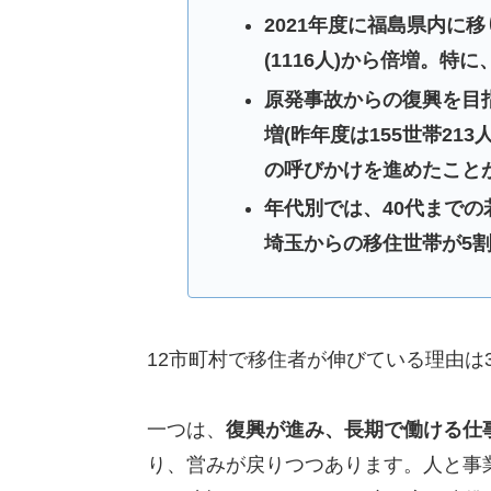
2021年度に福島県内に移
(1116人)から倍増。特
原発事故からの復興を目指
増(昨年度は155世帯2
の呼びかけを進めたこと
年代別では、40代まで
埼玉からの移住世帯が5
12市町村で移住者が伸びている理由は
一つは、
復興が進み、長期で働ける仕
り、営みが戻りつつあります。人と事