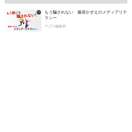
もう騙されない 藤原かずえのメディアリテ
ラシー
アゴラ編集部