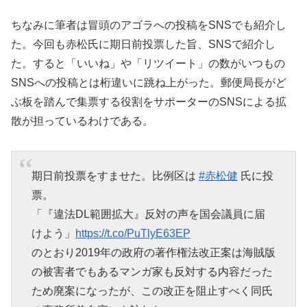
ちなみに筆者は冒頭のアゴラへの投稿をSNSでも紹介し
た。今回も赤松氏に期日前投票した旨、SNSで紹介し
た。すると「いいね」や「リツイート」の数がいつもの
SNSへの投稿とは桁違いに跳ね上がった。郵便局長がど
ぶ板を踏んで集票する役割をサポーターのSNSによる拡
散が担っているわけである。
期日前投票をすませた。比例区は
#赤松健
氏に投
票。
「『違法DL範囲拡大』反対の声を国会議員に届
けよう」
https://t.co/PuTlyE63EP
のとおり2019年の政府の著作権法改正案は海賊版
の被害者でもあるマンガ家も反対する内容だった
ため廃案になったが、この改正を阻止すべく同氏