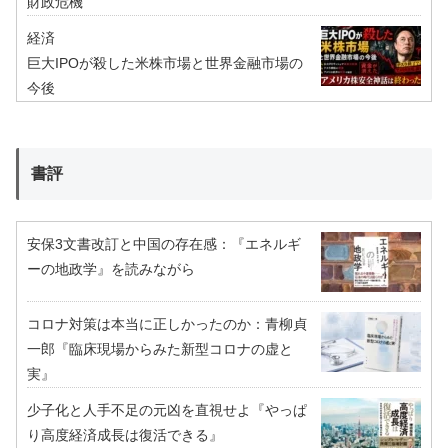
財政危機
経済
巨大IPOが殺した米株市場と世界金融市場の
今後
書評
安保3文書改訂と中国の存在感：『エネルギ
ーの地政学』を読みながら
コロナ対策は本当に正しかったのか：青柳貞
一郎『臨床現場からみた新型コロナの虚と
実』
少子化と人手不足の元凶を直視せよ『やっぱ
り高度経済成長は復活できる』