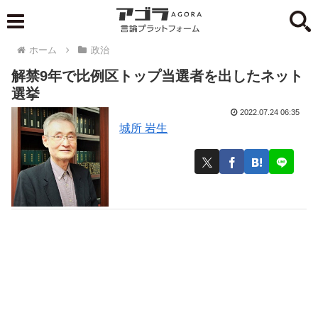
ホーム
政治
解禁9年で比例区トップ当選者を出したネット
選挙
2022.07.24 06:35
城所 岩生