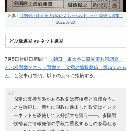
出典：
【第500回】山田太郎のさんちゃんねる、500回記念大特集！
（2022/07/20）
どぶ板選挙 vs ネット選挙
7月5日付朝日新聞 「
（朝日・東大谷口研究室共同調査）
どぶ板選挙？ネット選挙？ 政党の情報発信、尋ねてみる
と
」と記事は冒頭、以下のように指摘する。
固定の支持基盤がある政党は有権者と直接会うこ
とを重視し、新たに国政に進出した政党はインタ
ーネットを駆使して支持拡大を狙う――。参院選
候補者に情報発信の手段で重視するものを尋ねる