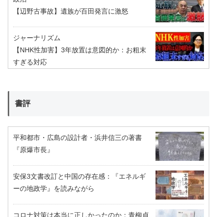
【辺野古事故】遺族が百田発言に激怒
ジャーナリズム
【NHK性加害】3年放置は意図的か：お粗末
すぎる対応
書評
平和都市・広島の設計者・浜井信三の著書
『原爆市長』
安保3文書改訂と中国の存在感：『エネルギ
ーの地政学』を読みながら
コロナ対策は本当に正しかったのか：青柳貞