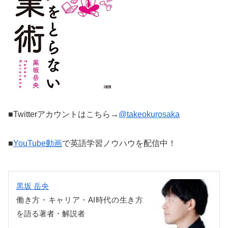
■Twitterアカウントはこちら→
@takeokurosaka
■
YouTube動画
で英語学習ノウハウを配信中！
黒坂 岳央
働き方・キャリア・AI時代の生き方
を語る著者・解説者