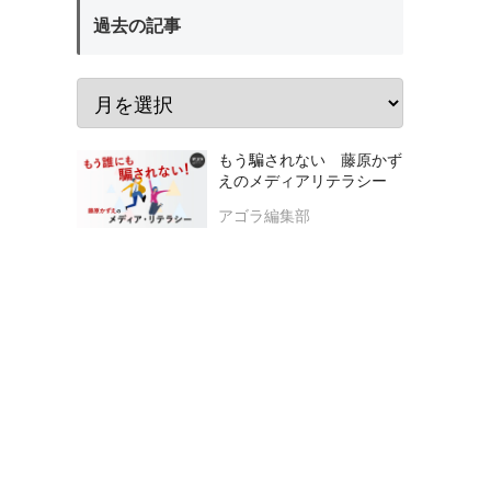
過去の記事
もう騙されない 藤原かず
えのメディアリテラシー
アゴラ編集部