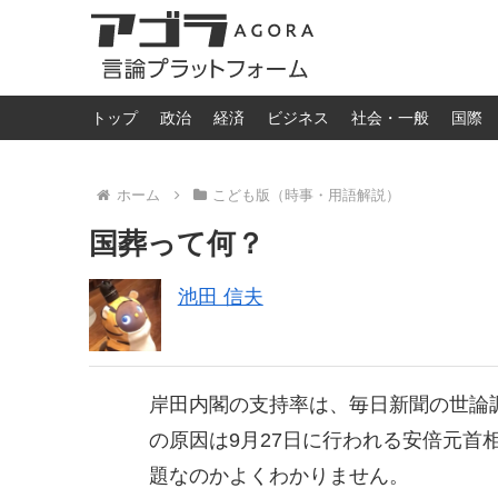
トップ
政治
経済
ビジネス
社会・一般
国際
ホーム
こども版（時事・用語解説）
国葬って何？
池田 信夫
岸田内閣の支持率は、毎日新聞の世論
の原因は9月27日に行われる安倍元首
題なのかよくわかりません。