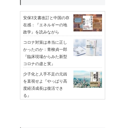
安保3文書改訂と中国の存
在感：『エネルギーの地
政学』を読みながら
コロナ対策は本当に正し
かったのか：青柳貞一郎
『臨床現場からみた新型
コロナの虚と実』
少子化と人手不足の元凶
を直視せよ『やっぱり高
度経済成長は復活でき
る』