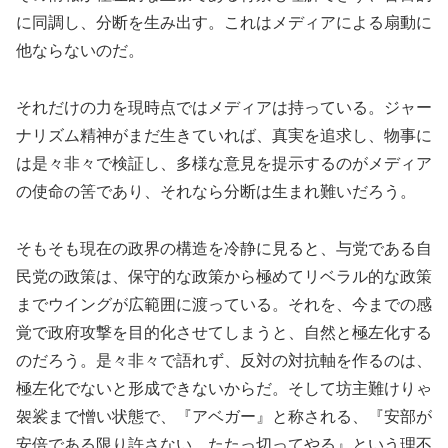
に同調し、分断を生み出す。これはメディアによる扇動に
他ならないのだ。
それだけの力を現時点ではメディアは持っている。ジャー
ナリズム精神がまだ生きていれば、真実を追求し、物事に
は是々非々で検証し、多様な意見を提示するのがメディア
の使命の筈であり、それなら分断は生まれ難いだろう。
そもそも現在の政界の構造を冷静に見ると、与党である自
民党の政策は、保守的な政策から極めてリベラル的な政策
までウイングが広範囲に渡っている。それを、今までの感
覚で政府攻撃を目的化させてしまうと、自然と極左化する
のだろう。是々非々で語れず、反対の対抗軸を作るのは、
極左化でないと形成できないからだ。そして坊主難けりゃ
袈裟まで憎い状態で、『アベガー』と称される、『安部が
安倍である限り許さない、たたっ切ってやる』という理不