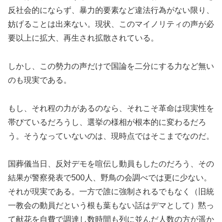
反社会的にならず、暴力的要素など違法行為がない限り、
妨げることは出来ない。現状、このマイノリティの声が必
要以上に拡大、再生され拡散されている。
しかし、この勢力の声だけで国論を二分にする力など無い
のも現実である。
もし、それ程の力があるのなら、それこそ革命は現実性を
帯びているだろうし、選挙の様相が根本的に変わるだろ
う。そうなっていないのは、現時点ではそこまでなのだ。
国葬儀当日、反対デモを喧伝し動員もしたのだろう、その
結果が警察発表で500人、野鳥の会調べでは更に少ない。
それが現実である。一方で誰に強制されるでもなく（旧統
一教会の動員だという根も葉もない話はデマとして）黙っ
て献花を自費で調達し数時間も列に並んだ人数の方が遥か