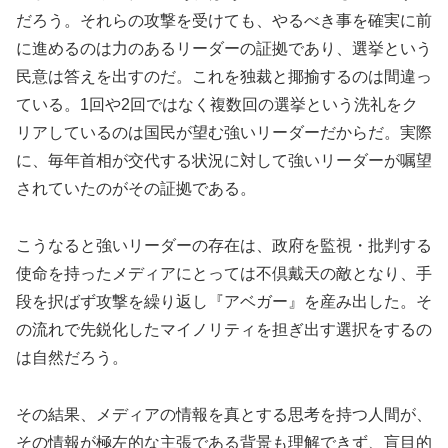
だろう。それらの攻撃を受けても、やるべき事を確実に前
に進めるのは力のあるリーダーの証拠であり、選挙という
民意は答えを出すのだ。これを独裁と揶揄するのは間違っ
ている。1回や2回ではなく複数回の選挙という洗礼をク
リアしているのは国民が望む強いリーダーだからだ。実際
に、毎年首相が交代する状況に対して強いリーダーが嘱望
されていたのがその証拠である。
こうなると強いリーダーの存在は、政府を監視・批判する
使命を持ったメディアにとっては不倶戴天の敵となり、手
段を択ばず攻撃を繰り返し『アベガー』を産み出した。そ
の流れで先鋭化したマイノリティを担ぎ出す選択をするの
は自然だろう。
その結果、メディアの情報を真とする思考を持つ人間が、
その情報が極左的な主張である背景も理解できず、盲目的