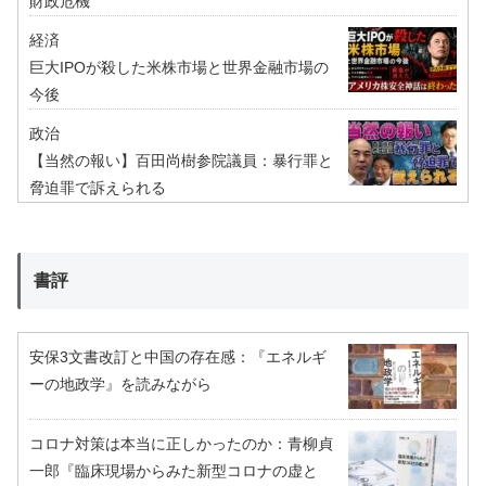
財政危機
経済
巨大IPOが殺した米株市場と世界金融市場の
今後
政治
【当然の報い】百田尚樹参院議員：暴行罪と
脅迫罪で訴えられる
書評
安保3文書改訂と中国の存在感：『エネルギ
ーの地政学』を読みながら
コロナ対策は本当に正しかったのか：青柳貞
一郎『臨床現場からみた新型コロナの虚と