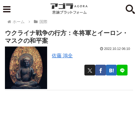
ホーム
国際
ウクライナ戦争の行方：冬将軍とイーロン・
マスクの和平案
2022.10.12 06:10
佐藤 鴻全