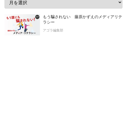
もう騙されない 藤原かずえのメディアリテ
ラシー
アゴラ編集部