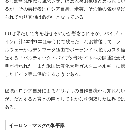
る商船撃沈作戦も連想させ、ほぼ人為的破壊と見られてい
るが、その実行者はロシア自身、米英、その他の名が挙げ
られており真相は藪の中となっている。
EUは果たして冬を越せるのかが懸念されるが、パイプラ
インは計4本中1本は辛うじて残った。なお前後して、ノ
ルウェーからデンマーク経由でポーランドへ北海ガスを輸
送する「バルティック・パイプ外部サイトへの開通記念式
典が行われた。また米国は液化天然ガスをエネルギーに瀕
したドイツ等に供給するようである。
破壊はロシア自身によるギリギリの自作自演かも知れない
が、だとすると背水の陣としてもかなり倒錯した世界では
ある。
イーロン・マスクの和平案