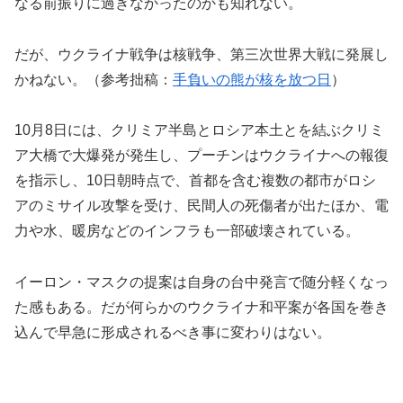
なる前振りに過ぎなかったのかも知れない。
だが、ウクライナ戦争は核戦争、第三次世界大戦に発展し
かねない。（参考拙稿：
手負いの熊が核を放つ日
）
10月8日には、クリミア半島とロシア本土とを結ぶクリミ
ア大橋で大爆発が発生し、プーチンはウクライナへの報復
を指示し、10日朝時点で、首都を含む複数の都市がロシ
アのミサイル攻撃を受け、民間人の死傷者が出たほか、電
力や水、暖房などのインフラも一部破壊されている。
イーロン・マスクの提案は自身の台中発言で随分軽くなっ
た感もある。だが何らかのウクライナ和平案が各国を巻き
込んで早急に形成されるべき事に変わりはない。