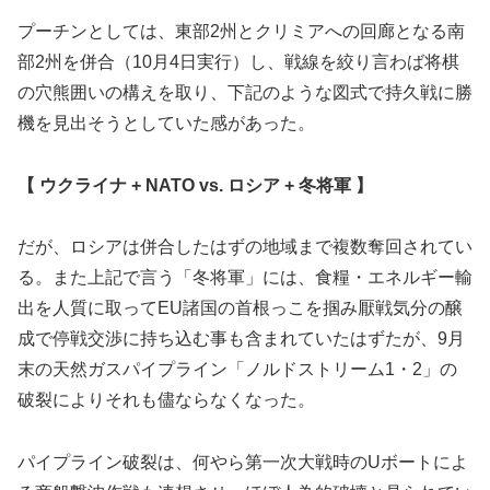
プーチンとしては、東部2州とクリミアへの回廊となる南
部2州を併合（10月4日実行）し、戦線を絞り言わば将棋
の穴熊囲いの構えを取り、下記のような図式で持久戦に勝
機を見出そうとしていた感があった。
【 ウクライナ + NATO vs. ロシア + 冬将軍 】
だが、ロシアは併合したはずの地域まで複数奪回されてい
る。また上記で言う「冬将軍」には、食糧・エネルギー輸
出を人質に取ってEU諸国の首根っこを掴み厭戦気分の醸
成で停戦交渉に持ち込む事も含まれていたはずたが、9月
末の天然ガスパイプライン「ノルドストリーム1・2」の
破裂によりそれも儘ならなくなった。
パイプライン破裂は、何やら第一次大戦時のUボートによ