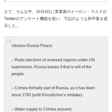
さて、そんな中、10月4日に実業家のイーロン・マスクが
Twitterのアンケート機能を使い、下記のような和平案を提
示した。
Ukraine-Russia Peace:
– Redo elections of annexed regions under UN
supervision. Russia leaves if that is will of the
people.
– Crimea formally part of Russia, as it has been
since 1783 (until Khrushchev’s mistake).
– Water supply to Crimea assured.