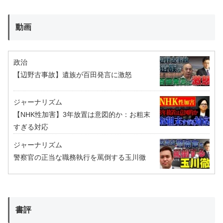
動画
政治
【辺野古事故】遺族が百田発言に激怒
ジャーナリズム
【NHK性加害】3年放置は意図的か：お粗末
すぎる対応
ジャーナリズム
警察官の正当な職務執行を罵倒する玉川徹
書評