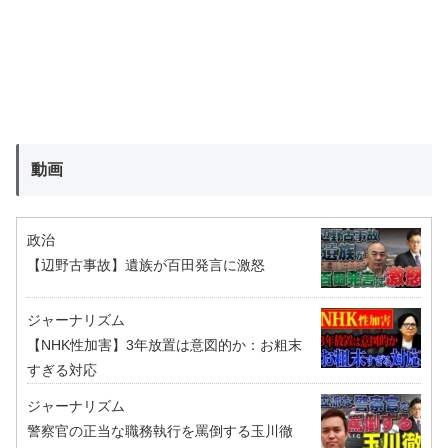
動画
政治
【辺野古事故】遺族が百田発言に激怒
ジャーナリズム
【NHK性加害】3年放置は意図的か：お粗末
すぎる対応
ジャーナリズム
警察官の正当な職務執行を罵倒する玉川徹