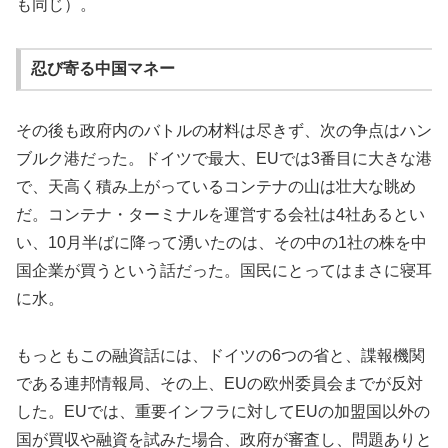
も同じ）。
忍び寄る中国マネー
その後も政府内のバトルの材料は尽きず、次の争点はハン
ブルク港だった。ドイツで最大、EUでは3番目に大きな港
で、天高く積み上がっているコンテナの山は壮大な眺め
だ。コンテナ・ターミナルを運営する会社は4社あるとい
い、10月半ばに降って湧いたのは、その中の1社の株を中
国企業が買うという話だった。国民にとってはまさに寝耳
に水。
もっともこの融資話には、ドイツの6つの省と、諜報機関
である連邦情報局、その上、EUの欧州委員会までが反対
した。EUでは、重要インフラに対してEUの加盟国以外の
国が買収や融資を試みた場合、政府が審査し、問題ありと