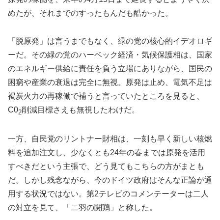
めたが、それまでのすったもんだも酷かった。
「脱原発」は言うまでもなく、緑の党の核心的イデオロギ
ーだ。その緑の党のハーベック経済・気候保護相は、国家
のエネルギー供給に責任を負う立場にありながら、国民の
困窮や産業の衰退は完全に無視。原発は止め、電気不足は
褐炭火力の再稼働で補うと言っていたところを見ると、
C0
削減目標さえも無視したわけだ。
2
一方、自民党のリントナー財相は、一刻も早く新しい核燃
料を追加注文し、少なくとも24年の春までは原発を活用
すべきだという主張で、どう見てもこちらの方がまとも
だ。しかし残念ながら、今のドイツ政府はそんな正論が通
用する状況ではない。第2テレビのコメンテーターは二人
の対立を見て、「二羽の闘鶏」と称した。