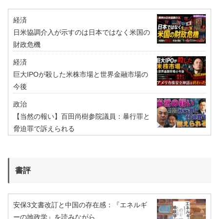
経済
日米協調介入が示すのは日本ではなく米国の
財政危機
経済
巨大IPOが殺した米株市場と世界金融市場の
今後
政治
【当然の報い】百田尚樹参院議員：暴行罪と
脅迫罪で訴えられる
書評
安保3文書改訂と中国の存在感：『エネルギ
ーの地政学』を読みながら