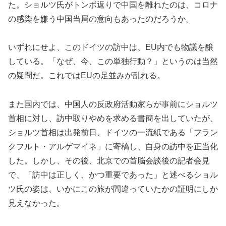
た。ショルツ氏がトンボ返りで中国を離れたのは、コロナ
の感染を嫌う中国当局の意向もあったのだろうか。
いずれにせよ、このドイツの訪中は、EU内でも物議を醸
している。「なぜ、今、この単独行動？」というのは当然
の疑問だ。これではEUの足並みが乱れる。
また国内では、中国人の反政府活動家らが事前にショルツ
首相に対し、訪中取りやめを求める書簡を出していたが、
ショルツ首相は出発前日、ドイツの一流紙である「フラン
クフルト・アルゲマイネ」に寄稿し、自身の訪中を正当化
した。しかし、その後、北京での首脳会談後の記者会見
で、「訪中は正しく、かつ重要であった」と述べるショル
ツ氏の姿は、いかにこの旅が間違っていたかの証明にしか
見えなかった。