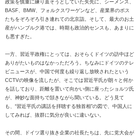
政策を慎重に練り直そうとしていた矢先に、シーメンス、
BASF、BMW、フォルクスワーゲンなど、産業界のボス
たちをぞろぞろ引き連れての北京詣。そして、最大のお土
産がハンブルク港では、時期も政治的センスも、あまりに
も悪すぎた。
一方、習近平政権にとっては、おそらくドイツの訪中ほど
ありがたいものはなかっただろう。ちなみにドイツのテレ
ビニュースが、中国で何度も繰り返し放映されたという
CCTVの映像を流したが、そこでは習近平氏が朗々と何か
を話しており、距離を置いて向かい側に座ったショルツ氏
が、神妙な面持ちで頷きながら聞いている。どう見て
も、“習近平氏の講話を拝聴する独首相”の図で、中国人に
してみれば、抜群に気分が良いに違いない。
その間、ドイツ選り抜き企業の社長たちは、先に党大会が