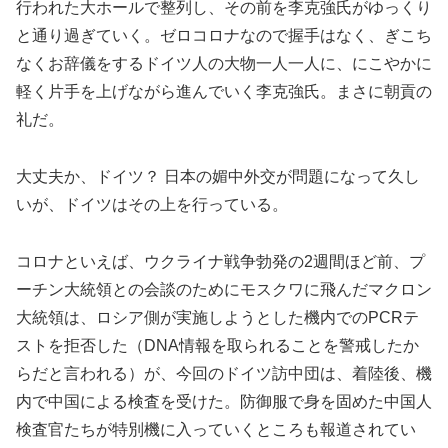
行われた大ホールで整列し、その前を李克強氏がゆっくり
と通り過ぎていく。ゼロコロナなので握手はなく、ぎこち
なくお辞儀をするドイツ人の大物一人一人に、にこやかに
軽く片手を上げながら進んでいく李克強氏。まさに朝貢の
礼だ。
大丈夫か、ドイツ？ 日本の媚中外交が問題になって久し
いが、ドイツはその上を行っている。
コロナといえば、ウクライナ戦争勃発の2週間ほど前、プ
ーチン大統領との会談のためにモスクワに飛んだマクロン
大統領は、ロシア側が実施しようとした機内でのPCRテ
ストを拒否した（DNA情報を取られることを警戒したか
らだと言われる）が、今回のドイツ訪中団は、着陸後、機
内で中国による検査を受けた。防御服で身を固めた中国人
検査官たちが特別機に入っていくところも報道されてい