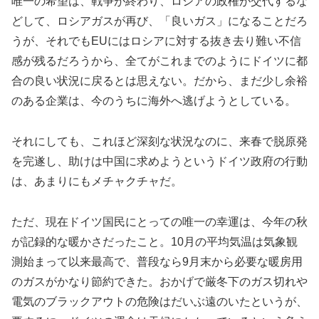
唯一の希望は、戦争が終わり、ロシアの政権が交代するな
どして、ロシアガスが再び、「良いガス」になることだろ
うが、それでもEUにはロシアに対する抜き去り難い不信
感が残るだろうから、全てがこれまでのようにドイツに都
合の良い状況に戻るとは思えない。だから、まだ少し余裕
のある企業は、今のうちに海外へ逃げようとしている。
それにしても、これほど深刻な状況なのに、来春で脱原発
を完遂し、助けは中国に求めようというドイツ政府の行動
は、あまりにもメチャクチャだ。
ただ、現在ドイツ国民にとっての唯一の幸運は、今年の秋
が記録的な暖かさだったこと。10月の平均気温は気象観
測始まって以来最高で、普段なら9月末から必要な暖房用
のガスがかなり節約できた。おかげで厳冬下のガス切れや
電気のブラックアウトの危険はだいぶ遠のいたというが、