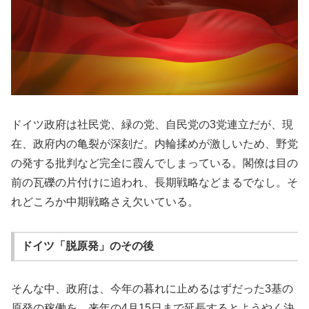
ドイツ政府は社民党、緑の党、自民党の3党連立だが、現
在、政府内の亀裂が深刻だ。内輪揉めが激しいため、野党
の発する批判など完全に霞んでしまっている。閣僚は目の
前の瓦礫の片付けに追われ、長期戦略などまるでなし。そ
れどころか中期戦略さえ欠いている。
ドイツ「脱原発」のその後
そんな中、政府は、今年の暮れに止めるはずだった3基の
原発の稼働を、来年の4月15日まで延長するとようやく決