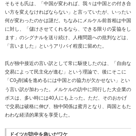
そもそも氏は、「中国が変われば、我々は中国との付き合
い方を変えなければならない」と言っていたが、いったい
何が変わったのかは謎だ。ちなみにメルケル前首相は中国
に対し、「儲けさせてくれるなら、できる限りの妥協をし
ます」のシグナルを送り続け、人権問題への批判などは、
「言いました」というアリバイ程度に留めた。
氏が独中接近の言い訳として常に駆使したのは、「自由な
交易によって民主化が進む」という理論で、後にそこに
「C0
削減を進めるには中国との協力が欠かせない」とい
2
う言い訳が加わった。メルケルの訪中に同行した大企業の
ボスは、多い時には40人にも上った。ただ、そのおかげ
で交易は破格に伸び、独中関係は蜜月となり、両国ともた
わわな経済的果実を享受した。
ドイツが訪中を急いだワケ