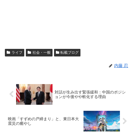
ライフ
社会・一般
転載ブログ
内藤 忍
対話が生み出す緊張緩和：中国のポジシ
ョンが今後やや軟化する理由
映画「すずめの戸締まり」と、東日本大
震災の癒やし