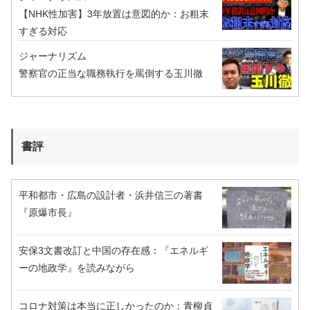
【NHK性加害】3年放置は意図的か：お粗末
すぎる対応
ジャーナリズム
警察官の正当な職務執行を罵倒する玉川徹
書評
平和都市・広島の設計者・浜井信三の著書
『原爆市長』
安保3文書改訂と中国の存在感：『エネルギ
ーの地政学』を読みながら
コロナ対策は本当に正しかったのか：青柳貞