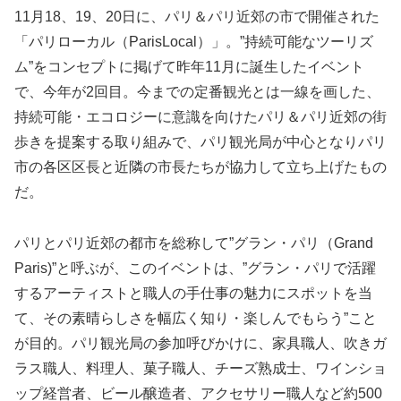
11月18、19、20日に、パリ＆パリ近郊の市で開催された
「パリローカル（ParisLocal）」。”持続可能なツーリズ
ム”をコンセプトに掲げて昨年11月に誕生したイベント
で、今年が2回目。今までの定番観光とは一線を画した、
持続可能・エコロジーに意識を向けたパリ＆パリ近郊の街
歩きを提案する取り組みで、パリ観光局が中心となりパリ
市の各区区長と近隣の市長たちが協力して立ち上げたもの
だ。
パリとパリ近郊の都市を総称して”グラン・パリ（Grand
Paris)”と呼ぶが、このイベントは、”グラン・パリで活躍
するアーティストと職人の手仕事の魅力にスポットを当
て、その素晴らしさを幅広く知り・楽しんでもらう”こと
が目的。パリ観光局の参加呼びかけに、家具職人、吹きガ
ラス職人、料理人、菓子職人、チーズ熟成士、ワインショ
ップ経営者、ビール醸造者、アクセサリー職人など約500