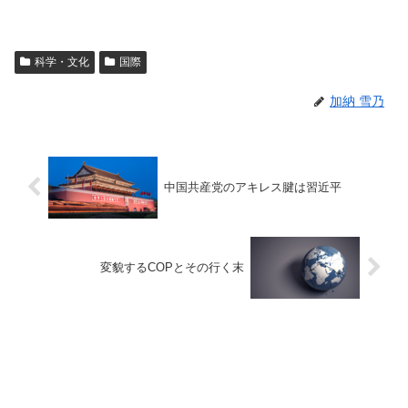
科学・文化
国際
加納 雪乃
中国共産党のアキレス腱は習近平
変貌するCOPとその行く末