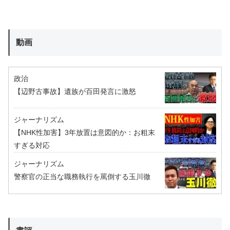
動画
政治
【辺野古事故】遺族が百田発言に激怒
ジャーナリズム
【NHK性加害】3年放置は意図的か：お粗末
すぎる対応
ジャーナリズム
警察官の正当な職務執行を罵倒する玉川徹