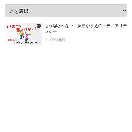
もう騙されない 藤原かずえのメディアリテ
ラシー
アゴラ編集部